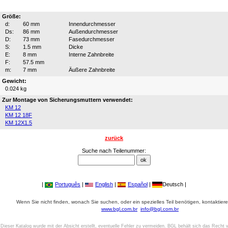
Größe:
d:
60 mm
Innendurchmesser
Ds:
86 mm
Außendurchmesser
D:
73 mm
Fasedurchmesser
S:
1.5 mm
Dicke
E:
8 mm
Interne Zahnbreite
F:
57.5 mm
m:
7 mm
Äußere Zahnbreite
Gewicht:
0.024 kg
Zur Montage von Sicherungsmuttern verwendet:
KM 12
KM 12 18F
KM 12X1.5
zurück
Suche nach Teilenummer:
|
Português
|
English
|
Español
|
Deutsch |
Wenn Sie nicht finden, wonach Sie suchen, oder ein spezielles Teil benötigen, kontaktiere
www.bgl.com.br
info@bgl.com.br
Dieser Katalog wurde mit der Absicht erstellt, eventuelle Fehler zu vermeiden. BGL behält sich das Recht v