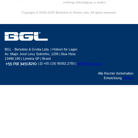
vorherige Ankündigung zu ändern.
Copyright © 2006-2026 Bertoloto & Grotta Ltda. All rights reserved.
BGL - Bertoloto & Grotta Ltda. | Hülsen für Lager.
Av. Major José Levy Sobrinho, 1296 | Boa Vista
13486.190 | Limeira-SP | Brasil
|
+55 (19) 99392.2793 |
info@bgl.com.br
Alle Rechte Vorbehalten
Entwicklung
Sphera