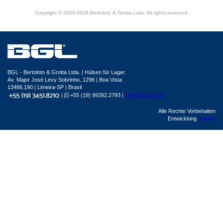
Copyright © 2006-2026 Bertoloto & Grotta Ltda. All rights reserved.
BGL - Bertoloto & Grotta Ltda. | Hülsen für Lager.
Av. Major José Levy Sobrinho, 1296 | Boa Vista
13486.190 | Limeira-SP | Brasil
|
+55 (19) 99392.2793 |
info@bgl.com.br
Alle Rechte Vorbehalten
Entwicklung
Sphera