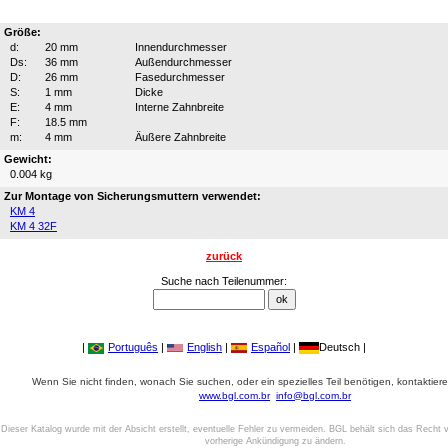
Größe:
d:
20 mm
Innendurchmesser
Ds:
36 mm
Außendurchmesser
D:
26 mm
Fasedurchmesser
S:
1 mm
Dicke
E:
4 mm
Interne Zahnbreite
F:
18.5 mm
m:
4 mm
Äußere Zahnbreite
Gewicht:
0.004 kg
Zur Montage von Sicherungsmuttern verwendet:
KM 4
KM 4 32F
zurück
Suche nach Teilenummer:
|
Português
|
English
|
Español
|
Deutsch |
Wenn Sie nicht finden, wonach Sie suchen, oder ein spezielles Teil benötigen, kontaktiere
www.bgl.com.br
info@bgl.com.br
Dieser Katalog wurde mit der Absicht erstellt, eventuelle Fehler zu vermeiden. BGL behält sich das Recht v
vorherige Ankündigung zu ändern.