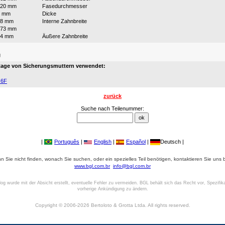
320 mm
Fasedurchmesser
3 mm
Dicke
28 mm
Interne Zahnbreite
273 mm
24 mm
Äußere Zahnbreite
:
g
age von Sicherungsmuttern verwendet:
 6F
zurück
Suche nach Teilenummer:
|
Português
|
English
|
Español
|
Deutsch |
 Sie nicht finden, wonach Sie suchen, oder ein spezielles Teil benötigen, kontaktieren Sie uns b
www.bgl.com.br
info@bgl.com.br
log wurde mit der Absicht erstellt, eventuelle Fehler zu vermeiden. BGL behält sich das Recht vor, Spezifik
vorherige Ankündigung zu ändern.
Copyright © 2006-2026 Bertoloto & Grotta Ltda. All rights reserved.