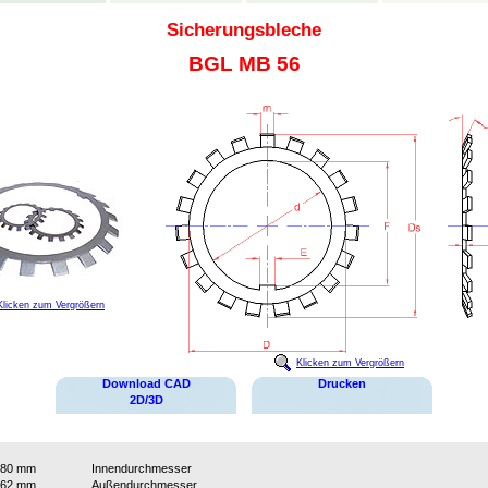
Sicherungsbleche
BGL MB 56
Klicken zum Vergrößern
Klicken zum Vergrößern
Download CAD
Drucken
2D/3D
280 mm
Innendurchmesser
362 mm
Außendurchmesser