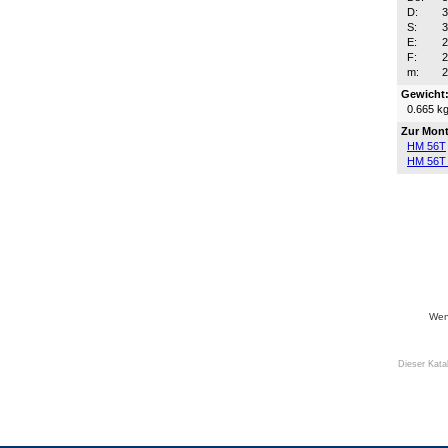
D:
S:
E:
F:
m:
Gewicht
0.665 k
Zur Mont
HM 56T
HM 56T
Wenn
Dieser Kata