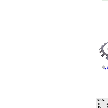
Größe:
d:
Ds: