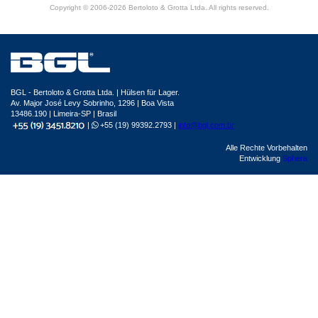
Copyright © 2006-2026 Bertoloto & Grotta Ltda. All rights reserved.
BGL - Bertoloto & Grotta Ltda. | Hülsen für Lager.
Av. Major José Levy Sobrinho, 1296 | Boa Vista
13486.190 | Limeira-SP | Brasil
|
+55 (19) 99392.2793 |
info@bgl.com.br
Alle Rechte Vorbehalten
Entwicklung
Sphera