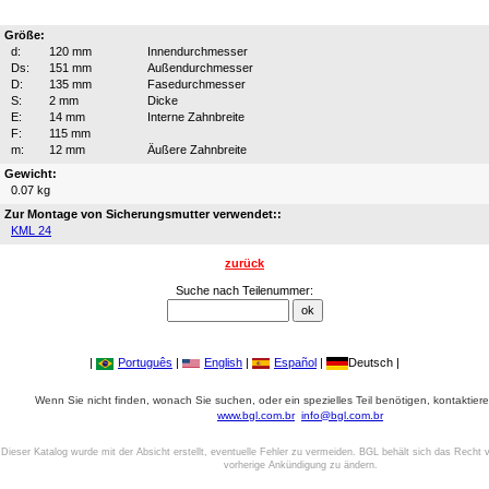
Größe:
d:
120 mm
Innendurchmesser
Ds:
151 mm
Außendurchmesser
D:
135 mm
Fasedurchmesser
S:
2 mm
Dicke
E:
14 mm
Interne Zahnbreite
F:
115 mm
m:
12 mm
Äußere Zahnbreite
Gewicht:
0.07 kg
Zur Montage von Sicherungsmutter verwendet::
KML 24
zurück
Suche nach Teilenummer:
|
Português
|
English
|
Español
|
Deutsch |
Wenn Sie nicht finden, wonach Sie suchen, oder ein spezielles Teil benötigen, kontaktiere
www.bgl.com.br
info@bgl.com.br
Dieser Katalog wurde mit der Absicht erstellt, eventuelle Fehler zu vermeiden. BGL behält sich das Recht v
vorherige Ankündigung zu ändern.