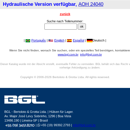
Hydraulische Version verfügbar,
AOH 24040
zurück
Suche nach Teilenummer:
|
Português
|
English
|
Español
|
Deutsch |
Wenn Sie nicht finden, wonach Sie suchen, oder ein spezielles Teil benötigen, kontaktiere
www.bgl.com.br
info@bgl.com.br
Dieser Katalog wurde mit der Absicht erstellt, eventuelle Fehler zu vermeiden. BGL behält sich das Recht v
vorherige Ankündigung zu ändern.
Copyright © 2006-2026 Bertoloto & Grotta Ltda. All rights reserved.
BGL - Bertoloto & Grotta Ltda. | Hülsen für Lager.
Av. Major José Levy Sobrinho, 1296 | Boa Vista
13486.190 | Limeira-SP | Brasil
|
+55 (19) 99392.2793 |
info@bgl.com.br