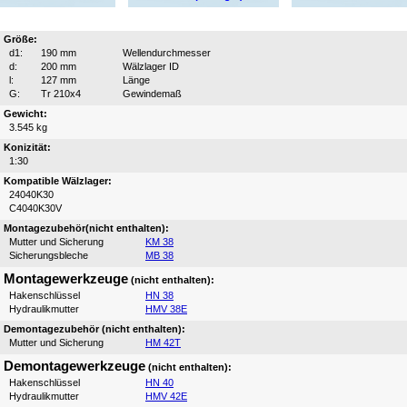
Größe:
d1:
190 mm
Wellendurchmesser
d:
200 mm
Wälzlager ID
l:
127 mm
Länge
G:
Tr 210x4
Gewindemaß
Gewicht:
3.545 kg
Konizität:
1:30
Kompatible Wälzlager:
24040K30
C4040K30V
Montagezubehör(nicht enthalten):
Mutter und Sicherung
KM 38
Sicherungsbleche
MB 38
Montagewerkzeuge
(nicht enthalten):
Hakenschlüssel
HN 38
Hydraulikmutter
HMV 38E
Demontagezubehör (nicht enthalten):
Mutter und Sicherung
HM 42T
Demontagewerkzeuge
(nicht enthalten):
Hakenschlüssel
HN 40
Hydraulikmutter
HMV 42E