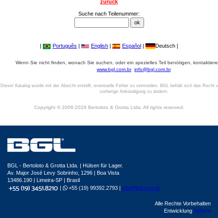
zurück
Suche nach Teilenummer:
|
Português
|
English
|
Español
|
Deutsch |
Wenn Sie nicht finden, wonach Sie suchen, oder ein spezielles Teil benötigen, kontaktiere
www.bgl.com.br
info@bgl.com.br
Dieser Katalog wurde mit der Absicht erstellt, eventuelle Fehler zu vermeiden. BGL behält sich das Recht v
vorherige Ankündigung zu ändern.
Copyright © 2006-2026 Bertoloto & Grotta Ltda. All rights reserved.
BGL - Bertoloto & Grotta Ltda. | Hülsen für Lager.
Av. Major José Levy Sobrinho, 1296 | Boa Vista
13486.190 | Limeira-SP | Brasil
|
+55 (19) 99392.2793 |
info@bgl.com.br
Alle Rechte Vorbehalten
Entwicklung
Sphera