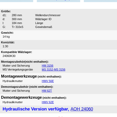
Größe:
d1:
280 mm
Wellendurchmesser
d:
300 mm
Wälzlager ID
l:
184 mm
Länge
G:
Tr 310x5
Gewindemaß
Gewicht:
14 kg
Konizität:
1:30
Kompatible Wälzlager:
24060K30
Montagezubehör(nicht enthalten):
Mutter und Sicherung
HM 3156
MS Verriegelungsgeräte
MS 3152-MS 3156
Montagewerkzeuge
(nicht enthalten):
Hydraulikmutter
HMV 56E
Demontagezubehör (nicht enthalten):
Mutter und Sicherung
HM 62T
Demontagewerkzeuge
(nicht enthalten):
Hydraulikmutter
HMV 62E
Hydraulische Version verfügbar,
AOH 24060