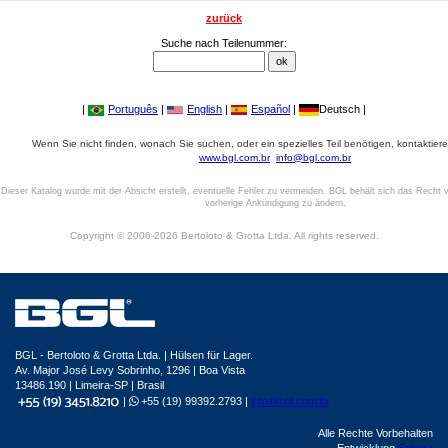
zurück
Suche nach Teilenummer:
|
Português
|
English
|
Español
|
Deutsch |
Wenn Sie nicht finden, wonach Sie suchen, oder ein spezielles Teil benötigen, kontaktiere
www.bgl.com.br
info@bgl.com.br
Dieser Katalog wurde mit der Absicht erstellt, eventuelle Fehler zu vermeiden. BGL behält sich das Recht v
vorherige Ankündigung zu ändern.
Copyright © 2006-2026 Bertoloto & Grotta Ltda. All rights reserved.
BGL - Bertoloto & Grotta Ltda. | Hülsen für Lager.
Av. Major José Levy Sobrinho, 1296 | Boa Vista
13486.190 | Limeira-SP | Brasil
|
+55 (19) 99392.2793 |
info@bgl.com.br
Alle Rechte Vorbehalten