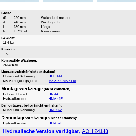
Größe:
d1:
220 mm
Wellendurchmesser
d:
240 mm
Wälzlager ID
l:
180 mm
Länge
G:
Tr 260x4
Gewindemaß
Gewicht:
11.4 kg
Konizität:
1:30
Kompatible Wälzlager:
24148K30
Montagezubehör(nicht enthalten):
Mutter und Sicherung
HM 3144
MS Verriegelungsgeräte
MS 3144-MS 3148
Montagewerkzeuge
(nicht enthalten):
Hakenschlüssel
HN 44
Hydraulikmutter
HMV 44E
Demontagezubehör (nicht enthalten):
Mutter und Sicherung
HM 3052
Demontagewerkzeuge
(nicht enthalten):
Hydraulikmutter
HMV 52E
Hydraulische Version verfügbar,
AOH 24148