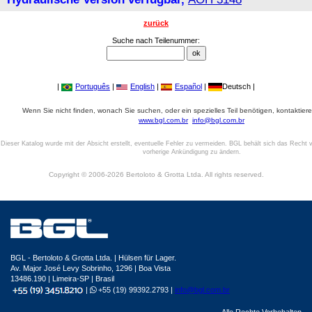
zurück
Suche nach Teilenummer:
|
Português
|
English
|
Español
|
Deutsch |
Wenn Sie nicht finden, wonach Sie suchen, oder ein spezielles Teil benötigen, kontaktiere
www.bgl.com.br
info@bgl.com.br
Dieser Katalog wurde mit der Absicht erstellt, eventuelle Fehler zu vermeiden. BGL behält sich das Recht v
vorherige Ankündigung zu ändern.
Copyright © 2006-2026 Bertoloto & Grotta Ltda. All rights reserved.
BGL - Bertoloto & Grotta Ltda. | Hülsen für Lager.
Av. Major José Levy Sobrinho, 1296 | Boa Vista
13486.190 | Limeira-SP | Brasil
|
+55 (19) 99392.2793 |
info@bgl.com.br