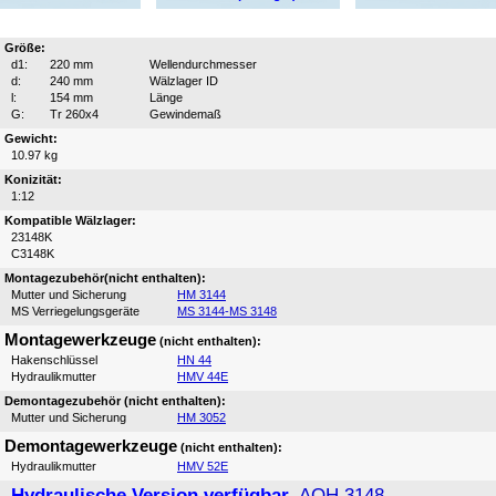
Größe:
d1:
220 mm
Wellendurchmesser
d:
240 mm
Wälzlager ID
l:
154 mm
Länge
G:
Tr 260x4
Gewindemaß
Gewicht:
10.97 kg
Konizität:
1:12
Kompatible Wälzlager:
23148K
C3148K
Montagezubehör(nicht enthalten):
Mutter und Sicherung
HM 3144
MS Verriegelungsgeräte
MS 3144-MS 3148
Montagewerkzeuge
(nicht enthalten):
Hakenschlüssel
HN 44
Hydraulikmutter
HMV 44E
Demontagezubehör (nicht enthalten):
Mutter und Sicherung
HM 3052
Demontagewerkzeuge
(nicht enthalten):
Hydraulikmutter
HMV 52E
Hydraulische Version verfügbar,
AOH 3148