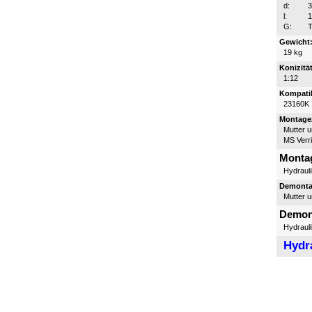
d:
l:
G:
T
Gewicht
19 kg
Konizität
1:12
Kompatib
23160K
Montagez
Mutter 
MS Verr
Monta
Hydraul
Demontag
Mutter 
Demon
Hydraul
Hydr