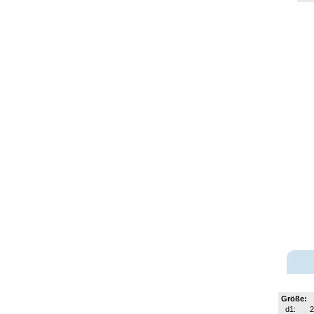
Größe:
d1: