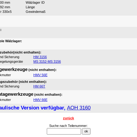
300 mm
Wälzlager ID
192 mm
Länge
r 330x5
Gewindemaß
:
:
le Wälzlager:
ubehör(nicht enthalten):
und Sicherung
HM 3156
iegelungsgeräte
MS 3152-MS 3156
gewerkzeuge
(nicht enthalten):
ikmutter
HMV 56E
ezubehör (nicht enthalten):
und Sicherung
HM 66T
tagewerkzeuge
(nicht enthalten):
ikmutter
HMV 66E
aulische Version verfügbar,
AOH 3160
zurück
Suche nach Teilenummer: