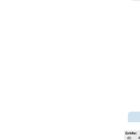
Größe:
d1: