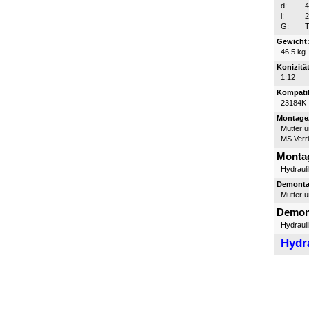
d:
l:
G:
T
Gewicht
46.5 kg
Konizität
1:12
Kompatib
23184K
Montagez
Mutter 
MS Verr
Monta
Hydraul
Demontag
Mutter 
Demon
Hydraul
Hydr