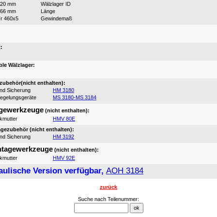
420 mm
Wälzlager ID
266 mm
Länge
r 460x5
Gewindemaß
:
:
le Wälzlager:
ubehör(nicht enthalten):
und Sicherung
HM 3180
iegelungsgeräte
MS 3180-MS 3184
gewerkzeuge
(nicht enthalten):
ikmutter
HMV 80E
ezubehör (nicht enthalten):
und Sicherung
HM 3192
tagewerkzeuge
(nicht enthalten):
ikmutter
HMV 92E
aulische Version verfügbar,
AOH 3184
zurück
Suche nach Teilenummer: