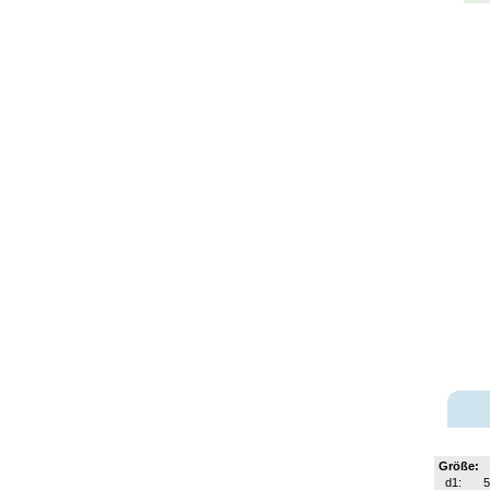
Größe:
d1: