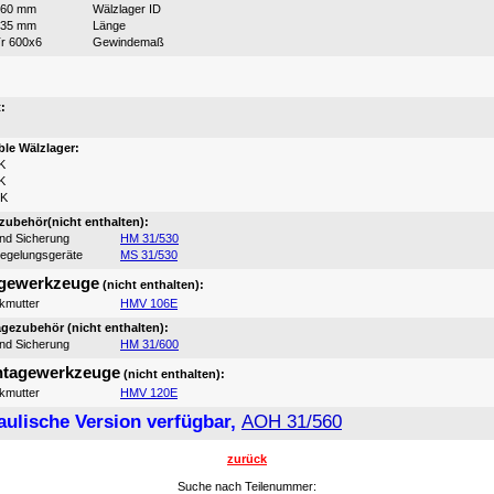
560 mm
Wälzlager ID
335 mm
Länge
r 600x6
Gewindemaß
:
:
le Wälzlager:
K
K
0K
ubehör(nicht enthalten):
und Sicherung
HM 31/530
iegelungsgeräte
MS 31/530
gewerkzeuge
(nicht enthalten):
ikmutter
HMV 106E
ezubehör (nicht enthalten):
und Sicherung
HM 31/600
tagewerkzeuge
(nicht enthalten):
ikmutter
HMV 120E
aulische Version verfügbar,
AOH 31/560
zurück
Suche nach Teilenummer: