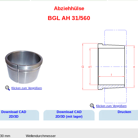
Abziehhülse
BGL AH 31/560
Klicken zum Vergrößern
Klicken zum Vergrößern
Download CAD
Download CAD
Drucken
2D/3D
2D/3D (mit lager)
530 mm
Wellendurchmesser