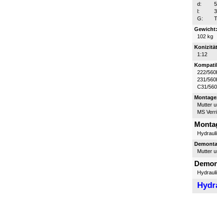
d:
l:
G:
T
Gewicht
102 kg
Konizität
1:12
Kompatib
222/560
231/560
C31/56
Montagez
Mutter 
MS Verr
Monta
Hydraul
Demontag
Mutter 
Demon
Hydraul
Hydr