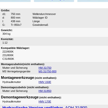
Größe:
d1:
750 mm
Wellendurchmesser
d:
800 mm
Wälzlager ID
l:
438 mm
Länge
G:
Tr 850x7
Gewindemaß
Gewicht:
304 kg
Konizität:
1:12
Kompatible Wälzlager:
222/800K
231/800K
C31/800K
Montagezubehör(nicht enthalten):
Mutter und Sicherung
HM 31/750
MS Verriegelungsgeräte
MS 31/750-800
Montagewerkzeuge
(nicht enthalten):
Hydraulikmutter
HMV 150E
Demontagezubehör (nicht enthalten):
Mutter und Sicherung
HM 31/850
Demontagewerkzeuge
(nicht enthalten):
Hydraulikmutter
HMV 170E
Hydraulische Version verfügbar,
AOH 31/800