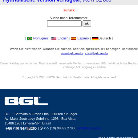
zurück
Suche nach Teilenummer:
|
Português
|
English
|
Español
|
Deutsch |
Wenn Sie nicht finden, wonach Sie suchen, oder ein spezielles Teil benötigen, kontaktiere
www.bgl.com.br
info@bgl.com.br
Dieser Katalog wurde mit der Absicht erstellt, eventuelle Fehler zu vermeiden. BGL behält sich das Recht v
vorherige Ankündigung zu ändern.
Copyright © 2006-2026 Bertoloto & Grotta Ltda. All rights reserved.
BGL - Bertoloto & Grotta Ltda. | Hülsen für Lager.
Av. Major José Levy Sobrinho, 1296 | Boa Vista
13486.190 | Limeira-SP | Brasil
|
+55 (19) 99392.2793 |
info@bgl.com.br