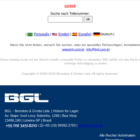
zurück
Suche nach Teilenummer:
|
Português
|
English
|
Español
|
Deutsch |
Wenn Sie nicht finden, wonach Sie suchen, oder ein spezielles Teil benötigen, kontaktiere
www.bgl.com.br
info@bgl.com.br
Dieser Katalog wurde mit der Absicht erstellt, eventuelle Fehler zu vermeiden. BGL behält sich das Recht v
vorherige Ankündigung zu ändern.
Copyright © 2006-2026 Bertoloto & Grotta Ltda. All rights reserved.
BGL - Bertoloto & Grotta Ltda. | Hülsen für Lager.
Av. Major José Levy Sobrinho, 1296 | Boa Vista
13486.190 | Limeira-SP | Brasil
|
+55 (19) 99392.2793 |
info@bgl.com.br
Alle Rechte Vorbehalten