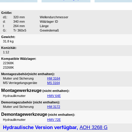
Größe:
d1:
320 mm
Wellendurchmesser
d:
340 mm
Wälzlager ID
l:
264 mm
Länge
G:
Tr 360x5
Gewindemaß
Gewicht:
31.8 kg
Konizität:
1:12
Kompatible Wälzlager:
22368K
23268K
Montagezubehör(nicht enthalten):
Mutter und Sicherung
HM 3164
MS Verriegelungsgeräte
MS 3164
Montagewerkzeuge
(nicht enthalten):
Hydraulikmutter
HMV 64E
Demontagezubehör (nicht enthalten):
Mutter und Sicherung
HM 3172
Demontagewerkzeuge
(nicht enthalten):
Hydraulikmutter
HMV 72E
Hydraulische Version verfügbar,
AOH 3268 G