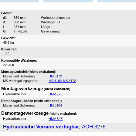
Größe:
d1:
360 mm
Wellendurchmesser
d:
380 mm
Wälzlager ID
l:
284 mm
Länge
G:
Tr 420x5
Gewindemaß
Gewicht:
45.6 kg
Konizität:
1:12
Kompatible Wälzlager:
22376K
Montagezubehör(nicht enthalten):
Mutter und Sicherung
HM 3172
MS Verriegelungsgeräte
MS 3168-MS 3172
Montagewerkzeuge
(nicht enthalten):
Hydraulikmutter
HMV 72E
Demontagezubehör (nicht enthalten):
Mutter und Sicherung
HM 3184
Demontagewerkzeuge
(nicht enthalten):
Hydraulikmutter
HMV 84E
Hydraulische Version verfügbar,
AOH 3276