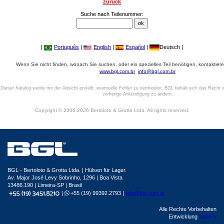
zurück
Suche nach Teilenummer:
|
Português
|
English
|
Español
|
Deutsch |
Wenn Sie nicht finden, wonach Sie suchen, oder ein spezielles Teil benötigen, kontaktiere
www.bgl.com.br
info@bgl.com.br
Dieser Katalog wurde mit der Absicht erstellt, eventuelle Fehler zu vermeiden. BGL behält sich das Recht v
vorherige Ankündigung zu ändern.
Copyright © 2006-2026 Bertoloto & Grotta Ltda. All rights reserved.
BGL - Bertoloto & Grotta Ltda. | Hülsen für Lager.
Av. Major José Levy Sobrinho, 1296 | Boa Vista
13486.190 | Limeira-SP | Brasil
|
+55 (19) 99392.2793 |
info@bgl.com.br
Alle Rechte Vorbehalten
Entwicklung
Sphera