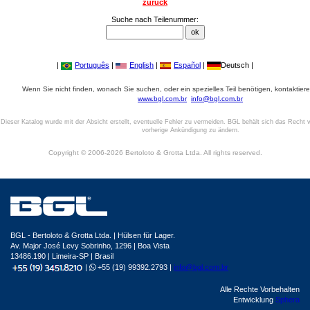
zurück
Suche nach Teilenummer:
|
Português
|
English
|
Español
|
Deutsch |
Wenn Sie nicht finden, wonach Sie suchen, oder ein spezielles Teil benötigen, kontaktiere
www.bgl.com.br
info@bgl.com.br
Dieser Katalog wurde mit der Absicht erstellt, eventuelle Fehler zu vermeiden. BGL behält sich das Recht v
vorherige Ankündigung zu ändern.
Copyright © 2006-2026 Bertoloto & Grotta Ltda. All rights reserved.
BGL - Bertoloto & Grotta Ltda. | Hülsen für Lager.
Av. Major José Levy Sobrinho, 1296 | Boa Vista
13486.190 | Limeira-SP | Brasil
|
+55 (19) 99392.2793 |
info@bgl.com.br
Alle Rechte Vorbehalten
Entwicklung
Sphera