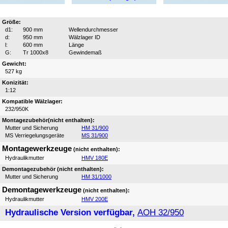
Größe:
d1:
900 mm
Wellendurchmesser
d:
950 mm
Wälzlager ID
l:
600 mm
Länge
G:
Tr 1000x8
Gewindemaß
Gewicht:
527 kg
Konizität:
1:12
Kompatible Wälzlager:
232/950K
Montagezubehör(nicht enthalten):
Mutter und Sicherung
HM 31/900
MS Verriegelungsgeräte
MS 31/900
Montagewerkzeuge
(nicht enthalten):
Hydraulikmutter
HMV 180E
Demontagezubehör (nicht enthalten):
Mutter und Sicherung
HM 31/1000
Demontagewerkzeuge
(nicht enthalten):
Hydraulikmutter
HMV 200E
Hydraulische Version verfügbar,
AOH 32/950