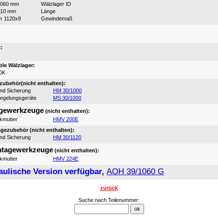
1060 mm
Wälzlager ID
310 mm
Länge
r 1120x8
Gewindemaß
:
:
le Wälzlager:
0K
ubehör(nicht enthalten):
und Sicherung
HM 30/1000
iegelungsgeräte
MS 30/1000
gewerkzeuge
(nicht enthalten):
ikmutter
HMV 200E
ezubehör (nicht enthalten):
und Sicherung
HM 30/1120
tagewerkzeuge
(nicht enthalten):
ikmutter
HMV 224E
aulische Version verfügbar,
AOH 39/1060 G
zurück
Suche nach Teilenummer: