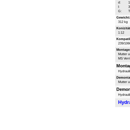
d:
l:
G:
T
Gewicht
312 kg
Konizität
1:12
Kompatib
239/106
Montagez
Mutter 
MS Verr
Monta
Hydraul
Demontag
Mutter 
Demon
Hydraul
Hydr