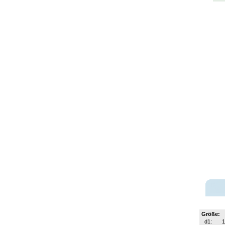
Größe:
d1: