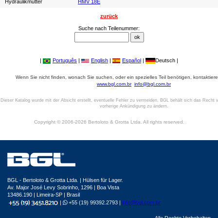
Hydraulikmutter
HMV 18E
zurück
Suche nach Teilenummer:
|
Português
|
English
|
Español
|
Deutsch |
Wenn Sie nicht finden, wonach Sie suchen, oder ein spezielles Teil benötigen, kontaktiere
www.bgl.com.br
info@bgl.com.br
Dieser Katalog wurde mit der Absicht erstellt, eventuelle Fehler zu vermeiden. BGL behält sich das Recht v
vorherige Ankündigung zu ändern.
Copyright © 2006-2026 Bertoloto & Grotta Ltda. All rights reserved.
BGL - Bertoloto & Grotta Ltda. | Hülsen für Lager.
Av. Major José Levy Sobrinho, 1296 | Boa Vista
13486.190 | Limeira-SP | Brasil
|
+55 (19) 99392.2793 |
info@bgl.com.br