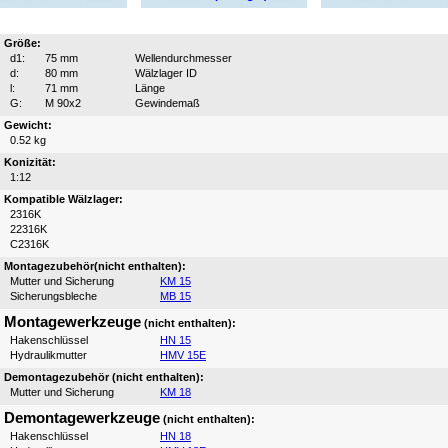
Größe:
d1:
75 mm
Wellendurchmesser
d:
80 mm
Wälzlager ID
l:
71 mm
Länge
G:
M 90x2
Gewindemaß
Gewicht:
0.52 kg
Konizität:
1:12
Kompatible Wälzlager:
2316K
22316K
C2316K
Montagezubehör(nicht enthalten):
Mutter und Sicherung
KM 15
Sicherungsbleche
MB 15
Montagewerkzeuge
(nicht enthalten):
Hakenschlüssel
HN 15
Hydraulikmutter
HMV 15E
Demontagezubehör (nicht enthalten):
Mutter und Sicherung
KM 18
Demontagewerkzeuge
(nicht enthalten):
Hakenschlüssel
HN 18