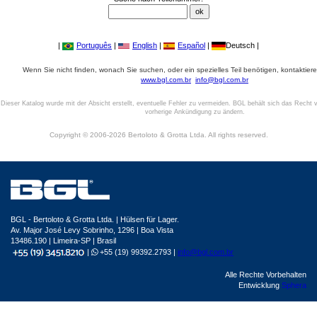
|
Português
|
English
|
Español
|
Deutsch |
Wenn Sie nicht finden, wonach Sie suchen, oder ein spezielles Teil benötigen, kontaktiere
www.bgl.com.br
info@bgl.com.br
Dieser Katalog wurde mit der Absicht erstellt, eventuelle Fehler zu vermeiden. BGL behält sich das Recht v
vorherige Ankündigung zu ändern.
Copyright © 2006-2026 Bertoloto & Grotta Ltda. All rights reserved.
BGL - Bertoloto & Grotta Ltda. | Hülsen für Lager.
Av. Major José Levy Sobrinho, 1296 | Boa Vista
13486.190 | Limeira-SP | Brasil
|
+55 (19) 99392.2793 |
info@bgl.com.br
Alle Rechte Vorbehalten
Entwicklung
Sphera