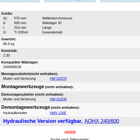
Größe:
d1:
570 mm
Wellendurchmesser
d:
600 mm
Wälzlager ID
l:
310 mm
Länge
G:
Tr 630x6
Gewindemaß
Gewicht:
86.5 kg
Konizität:
1:30
Kompatible Wälzlager:
240/600K30
Montagezubehör(nicht enthalten):
Mutter und Sicherung
HM 31/570
Montagewerkzeuge
(nicht enthalten):
Demontagezubehör (nicht enthalten):
Mutter und Sicherung
HM 31/630
Demontagewerkzeuge
(nicht enthalten):
Hydraulikmutter
HMV 126E
Hydraulische Version verfügbar,
AOHX 240/600
zurück
Suche nach Teilenummer: