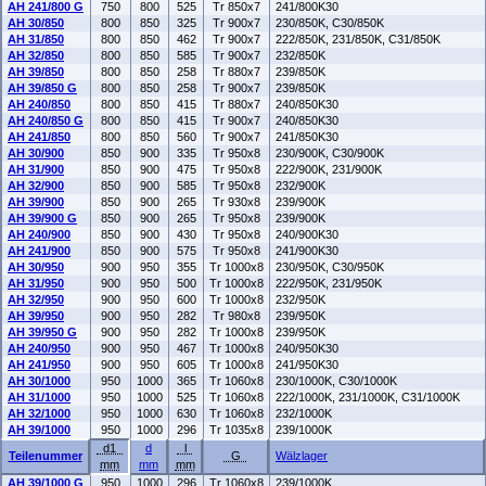
AH 241/800 G
750
800
525
Tr 850x7
241/800K30
AH 30/850
800
850
325
Tr 900x7
230/850K, C30/850K
AH 31/850
800
850
462
Tr 900x7
222/850K, 231/850K, C31/850K
AH 32/850
800
850
585
Tr 900x7
232/850K
AH 39/850
800
850
258
Tr 880x7
239/850K
AH 39/850 G
800
850
258
Tr 900x7
239/850K
AH 240/850
800
850
415
Tr 880x7
240/850K30
AH 240/850 G
800
850
415
Tr 900x7
240/850K30
AH 241/850
800
850
560
Tr 900x7
241/850K30
AH 30/900
850
900
335
Tr 950x8
230/900K, C30/900K
AH 31/900
850
900
475
Tr 950x8
222/900K, 231/900K
AH 32/900
850
900
585
Tr 950x8
232/900K
AH 39/900
850
900
265
Tr 930x8
239/900K
AH 39/900 G
850
900
265
Tr 950x8
239/900K
AH 240/900
850
900
430
Tr 950x8
240/900K30
AH 241/900
850
900
575
Tr 950x8
241/900K30
AH 30/950
900
950
355
Tr 1000x8
230/950K, C30/950K
AH 31/950
900
950
500
Tr 1000x8
222/950K, 231/950K
AH 32/950
900
950
600
Tr 1000x8
232/950K
AH 39/950
900
950
282
Tr 980x8
239/950K
AH 39/950 G
900
950
282
Tr 1000x8
239/950K
AH 240/950
900
950
467
Tr 1000x8
240/950K30
AH 241/950
900
950
605
Tr 1000x8
241/950K30
AH 30/1000
950
1000
365
Tr 1060x8
230/1000K, C30/1000K
AH 31/1000
950
1000
525
Tr 1060x8
222/1000K, 231/1000K, C31/1000K
AH 32/1000
950
1000
630
Tr 1060x8
232/1000K
AH 39/1000
950
1000
296
Tr 1035x8
239/1000K
d1
d
l
Teilenummer
G
Wälzlager
mm
mm
mm
AH 39/1000 G
950
1000
296
Tr 1060x8
239/1000K