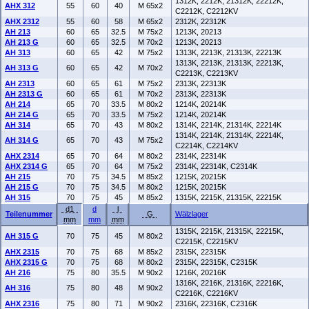
1312K, 2212K, 21312K, 22212K,
AHX 312
55
60
40
M 65x2
C2212K, C2212KV
AHX 2312
55
60
58
M 65x2
2312K, 22312K
AH 213
60
65
32.5
M 75x2
1213K, 20213
AH 213 G
60
65
32.5
M 70x2
1213K, 20213
AH 313
60
65
42
M 75x2
1313K, 2213K, 21313K, 22213K
1313K, 2213K, 21313K, 22213K,
AH 313 G
60
65
42
M 70x2
C2213K, C2213KV
AH 2313
60
65
61
M 75x2
2313K, 22313K
AH 2313 G
60
65
61
M 70x2
2313K, 22313K
AH 214
65
70
33.5
M 80x2
1214K, 20214K
AH 214 G
65
70
33.5
M 75x2
1214K, 20214K
AH 314
65
70
43
M 80x2
1314K, 2214K, 21314K, 22214K
1314K, 2214K, 21314K, 22214K,
AH 314 G
65
70
43
M 75x2
C2214K, C2214KV
AHX 2314
65
70
64
M 80x2
2314K, 22314K
AHX 2314 G
65
70
64
M 75x2
2314K, 22314K, C2314K
AH 215
70
75
34.5
M 85x2
1215K, 20215K
AH 215 G
70
75
34.5
M 80x2
1215K, 20215K
AH 315
70
75
45
M 85x2
1315K, 2215K, 21315K, 22215K
d1
d
l
Teilenummer
G
Wälzlager
mm
mm
mm
1315K, 2215K, 21315K, 22215K,
AH 315 G
70
75
45
M 80x2
C2215K, C2215KV
AHX 2315
70
75
68
M 85x2
2315K, 22315K
AHX 2315 G
70
75
68
M 80x2
2315K, 22315K, C2315K
AH 216
75
80
35.5
M 90x2
1216K, 20216K
1316K, 2216K, 21316K, 22216K,
AH 316
75
80
48
M 90x2
C2216K, C2216KV
AHX 2316
75
80
71
M 90x2
2316K, 22316K, C2316K