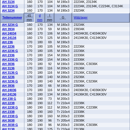
AH 3134
160
170
104
M 190x3
22234K, 23134K
AH 3134 G
160
170
104
M 180x3
22234K, 23134K, C2234K, C3134K
AH 3234
160
170
134
M 190x3
23234K
d1
d
l
Teilenummer
G
Wälzlager
mm
mm
mm
AH 3234 G
160
170
134
M 180x3
23234K
AH 3934
160
170
59
M 180x3
23934K
AH 24034
160
170
106
M 180x3
24034K30, C4034K30V
AH 24134
160
170
125
M 180x3
24134K30, C4134K30V
AH 236
170
180
69
M 190x3
AH 2236
170
180
105
M 200x3
22236K
AH 2236 G
170
180
105
M 190x3
22236K
AH 2336
170
180
154
M 200x3
22336K
AH 2336 G
170
180
154
M 190x3
22336K
AH 3036
170
180
92
M 190x3
23036K, C3036K
AH 3136
170
180
116
M 200x3
23136K
AH 3136 G
170
180
116
M 190x3
23136K, C3136K
AH 3236
170
180
140
M 200x3
23236K
AH 3236 G
170
180
140
M 190x3
23236K, C3236K
AH 3936
170
180
66
M 190x3
23936K
AH 24036
170
180
116
M 190x3
24036K30, C4036K30V
AH 24136
170
180
134
M 190x3
24136K30, C4136K30V
AH 238 G
180
190
73
M 200x3
AH 2238
180
190
112
Tr 210x4
22238K
AH 2238 G
180
190
112
M 200x3
22238K, C2238K
AH 2338
180
190
160
Tr 210x4
22338K
AH 2338 G
180
190
160
M 200x3
22338K
AH 3038
180
190
96
Tr 205x4
23038K
AH 3038 G
180
190
96
M 200x3
23038K, C3038K
AH 3138
180
190
125
Tr 210x4
23138K