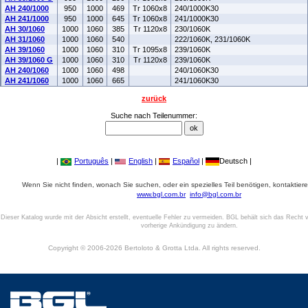
AH 240/1000
950
1000
469
Tr 1060x8
240/1000K30
AH 241/1000
950
1000
645
Tr 1060x8
241/1000K30
AH 30/1060
1000
1060
385
Tr 1120x8
230/1060K
AH 31/1060
1000
1060
540
222/1060K, 231/1060K
AH 39/1060
1000
1060
310
Tr 1095x8
239/1060K
AH 39/1060 G
1000
1060
310
Tr 1120x8
239/1060K
AH 240/1060
1000
1060
498
240/1060K30
AH 241/1060
1000
1060
665
241/1060K30
zurück
Suche nach Teilenummer:
|
Português
|
English
|
Español
|
Deutsch |
Wenn Sie nicht finden, wonach Sie suchen, oder ein spezielles Teil benötigen, kontaktiere
www.bgl.com.br
info@bgl.com.br
Dieser Katalog wurde mit der Absicht erstellt, eventuelle Fehler zu vermeiden. BGL behält sich das Recht v
vorherige Ankündigung zu ändern.
Copyright © 2006-2026 Bertoloto & Grotta Ltda. All rights reserved.