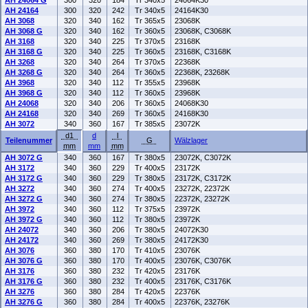
AH 24064 G
300
320
184
Tr 340x5
24064K30
AH 24164
300
320
242
Tr 340x5
24164K30
AH 3068
320
340
162
Tr 365x5
23068K
AH 3068 G
320
340
162
Tr 360x5
23068K, C3068K
AH 3168
320
340
225
Tr 370x5
23168K
AH 3168 G
320
340
225
Tr 360x5
23168K, C3168K
AH 3268
320
340
264
Tr 370x5
22368K
AH 3268 G
320
340
264
Tr 360x5
22368K, 23268K
AH 3968
320
340
112
Tr 355x5
23968K
AH 3968 G
320
340
112
Tr 360x5
23968K
AH 24068
320
340
206
Tr 360x5
24068K30
AH 24168
320
340
269
Tr 360x5
24168K30
AH 3072
340
360
167
Tr 385x5
23072K
d1
d
l
Teilenummer
G
Wälzlager
mm
mm
mm
AH 3072 G
340
360
167
Tr 380x5
23072K, C3072K
AH 3172
340
360
229
Tr 400x5
23172K
AH 3172 G
340
360
229
Tr 380x5
23172K, C3172K
AH 3272
340
360
274
Tr 400x5
23272K, 22372K
AH 3272 G
340
360
274
Tr 380x5
22372K, 23272K
AH 3972
340
360
112
Tr 375x5
23972K
AH 3972 G
340
360
112
Tr 380x5
23972K
AH 24072
340
360
206
Tr 380x5
24072K30
AH 24172
340
360
269
Tr 380x5
24172K30
AH 3076
360
380
170
Tr 410x5
23076K
AH 3076 G
360
380
170
Tr 400x5
23076K, C3076K
AH 3176
360
380
232
Tr 420x5
23176K
AH 3176 G
360
380
232
Tr 400x5
23176K, C3176K
AH 3276
360
380
284
Tr 420x5
22376K
AH 3276 G
360
380
284
Tr 400x5
22376K, 23276K