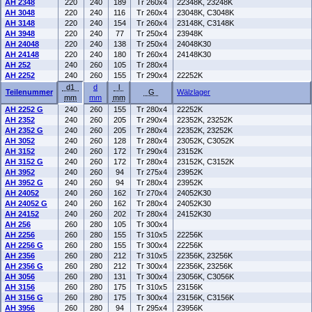
AH 2348
220
240
189
Tr 260x4
22348K, 23248K
AH 3048
220
240
116
Tr 260x4
23048K, C3048K
AH 3148
220
240
154
Tr 260x4
23148K, C3148K
AH 3948
220
240
77
Tr 250x4
23948K
AH 24048
220
240
138
Tr 250x4
24048K30
AH 24148
220
240
180
Tr 260x4
24148K30
AH 252
240
260
105
Tr 280x4
AH 2252
240
260
155
Tr 290x4
22252K
d1
d
l
Teilenummer
G
Wälzlager
mm
mm
mm
AH 2252 G
240
260
155
Tr 280x4
22252K
AH 2352
240
260
205
Tr 290x4
22352K, 23252K
AH 2352 G
240
260
205
Tr 280x4
22352K, 23252K
AH 3052
240
260
128
Tr 280x4
23052K, C3052K
AH 3152
240
260
172
Tr 290x4
23152K
AH 3152 G
240
260
172
Tr 280x4
23152K, C3152K
AH 3952
240
260
94
Tr 275x4
23952K
AH 3952 G
240
260
94
Tr 280x4
23952K
AH 24052
240
260
162
Tr 270x4
24052K30
AH 24052 G
240
260
162
Tr 280x4
24052K30
AH 24152
240
260
202
Tr 280x4
24152K30
AH 256
260
280
105
Tr 300x4
AH 2256
260
280
155
Tr 310x5
22256K
AH 2256 G
260
280
155
Tr 300x4
22256K
AH 2356
260
280
212
Tr 310x5
22356K, 23256K
AH 2356 G
260
280
212
Tr 300x4
22356K, 23256K
AH 3056
260
280
131
Tr 300x4
23056K, C3056K
AH 3156
260
280
175
Tr 310x5
23156K
AH 3156 G
260
280
175
Tr 300x4
23156K, C3156K
AH 3956
260
280
94
Tr 295x4
23956K