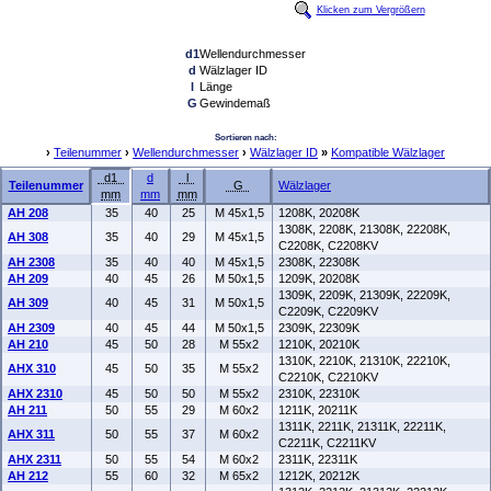
Klicken zum Vergrößern
d1
Wellendurchmesser
d
Wälzlager ID
l
Länge
G
Gewindemaß
Sortieren nach:
›
Teilenummer
›
Wellendurchmesser
›
Wälzlager ID
»
Kompatible Wälzlager
d1
d
l
Teilenummer
G
Wälzlager
mm
mm
mm
AH 208
35
40
25
M 45x1,5
1208K, 20208K
1308K, 2208K, 21308K, 22208K,
AH 308
35
40
29
M 45x1,5
C2208K, C2208KV
AH 2308
35
40
40
M 45x1,5
2308K, 22308K
AH 209
40
45
26
M 50x1,5
1209K, 20208K
1309K, 2209K, 21309K, 22209K,
AH 309
40
45
31
M 50x1,5
C2209K, C2209KV
AH 2309
40
45
44
M 50x1,5
2309K, 22309K
AH 210
45
50
28
M 55x2
1210K, 20210K
1310K, 2210K, 21310K, 22210K,
AHX 310
45
50
35
M 55x2
C2210K, C2210KV
AHX 2310
45
50
50
M 55x2
2310K, 22310K
AH 211
50
55
29
M 60x2
1211K, 20211K
1311K, 2211K, 21311K, 22211K,
AHX 311
50
55
37
M 60x2
C2211K, C2211KV
AHX 2311
50
55
54
M 60x2
2311K, 22311K
AH 212
55
60
32
M 65x2
1212K, 20212K