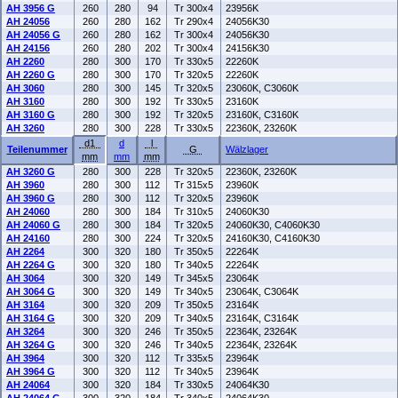
AH 3956 G
260
280
94
Tr 300x4
23956K
AH 24056
260
280
162
Tr 290x4
24056K30
AH 24056 G
260
280
162
Tr 300x4
24056K30
AH 24156
260
280
202
Tr 300x4
24156K30
AH 2260
280
300
170
Tr 330x5
22260K
AH 2260 G
280
300
170
Tr 320x5
22260K
AH 3060
280
300
145
Tr 320x5
23060K, C3060K
AH 3160
280
300
192
Tr 330x5
23160K
AH 3160 G
280
300
192
Tr 320x5
23160K, C3160K
AH 3260
280
300
228
Tr 330x5
22360K, 23260K
d1
d
l
Teilenummer
G
Wälzlager
mm
mm
mm
AH 3260 G
280
300
228
Tr 320x5
22360K, 23260K
AH 3960
280
300
112
Tr 315x5
23960K
AH 3960 G
280
300
112
Tr 320x5
23960K
AH 24060
280
300
184
Tr 310x5
24060K30
AH 24060 G
280
300
184
Tr 320x5
24060K30, C4060K30
AH 24160
280
300
224
Tr 320x5
24160K30, C4160K30
AH 2264
300
320
180
Tr 350x5
22264K
AH 2264 G
300
320
180
Tr 340x5
22264K
AH 3064
300
320
149
Tr 345x5
23064K
AH 3064 G
300
320
149
Tr 340x5
23064K, C3064K
AH 3164
300
320
209
Tr 350x5
23164K
AH 3164 G
300
320
209
Tr 340x5
23164K, C3164K
AH 3264
300
320
246
Tr 350x5
22364K, 23264K
AH 3264 G
300
320
246
Tr 340x5
22364K, 23264K
AH 3964
300
320
112
Tr 335x5
23964K
AH 3964 G
300
320
112
Tr 340x5
23964K
AH 24064
300
320
184
Tr 330x5
24064K30