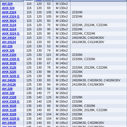
AH 224
115
120
53
M 130x2
AHX 324
115
120
69
M 130x2
AHX 2324
115
120
105
M 135x2
22324K
AHX 2324 G
115
120
105
M 130x2
22324K
AHX 3024
115
120
60
M 130x2
AHX 3124
115
120
75
M 130x2
22224K, 23124K, C2224K
AHX 3224
115
120
90
M 135x2
23224K
AHX 3224 G
115
120
90
M 130x2
23224K, C3224K
AH 24024
115
120
73
M 125x2
24024K30, C4024K30V
AH 24124
115
120
93
M 130x2
24124K30, C4124K30V
AH 226
125
130
53
M 140x2
AHX 326
125
130
74
M 140x2
AHX 2326
125
130
115
M 145x2
22326K
AHX 2326 G
125
130
115
M 140x2
22326K, C2326K
AHX 3026
125
130
67
M 140x2
AHX 3126
125
130
78
M 140x2
22226K, 23126K, C2226K
AHX 3226
125
130
98
M 145x2
23226K
AHX 3226 G
125
130
98
M 140x2
23226K
AH 24026
125
130
83
M 135x2
24026K30, C4026K30, C4026K30V
AH 24126
125
130
94
M 140x2
24126K30, C4126K30V
AH 228
135
140
56
M 150x2
AHX 328
135
140
77
M 150x2
AHX 2328
135
140
125
M 155x3
22328K
AHX 2328 G
135
140
125
M 150x2
22328K
AHX 3028
135
140
68
M 150x2
23028K, C3028K
AHX 3128
135
140
83
M 150x2
22228K, 23128K, C2228K
AHX 3228
135
140
104
M 155x3
23228K
AHX 3228 G
135
140
104
M 150x2
23228K
AH 24028
135
140
83
M 145x2
24028K30, C4028K30V