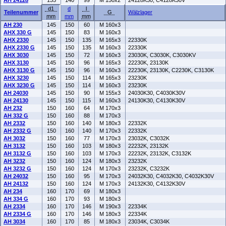
AH 24128
135
140
99
M 150x2
24128K30, C4128K30V
d1
d
l
Teilenummer
G
Wälzlager
mm
mm
mm
AH 230
145
150
60
M 160x3
AHX 330 G
145
150
83
M 160x3
AHX 2330
145
150
135
M 165x3
22330K
AHX 2330 G
145
150
135
M 160x3
22330K
AHX 3030
145
150
72
M 160x3
23030K, C3030K, C3030KV
AHX 3130
145
150
96
M 165x3
22230K, 23130K
AHX 3130 G
145
150
96
M 160x3
22230K, 23130K, C2230K, C3130K
AHX 3230
145
150
114
M 165x3
23230K
AHX 3230 G
145
150
114
M 160x3
23230K
AH 24030
145
150
90
M 155x3
24030K30, C4030K30V
AH 24130
145
150
115
M 160x3
24130K30, C4130K30V
AH 232
150
160
64
M 170x3
AH 332 G
150
160
88
M 170x3
AH 2332
150
160
140
M 180x3
22332K
AH 2332 G
150
160
140
M 170x3
22332K
AH 3032
150
160
77
M 170x3
23032K, C3032K
AH 3132
150
160
103
M 180x3
22232K, 23132K
AH 3132 G
150
160
103
M 170x3
22232K, 23132K, C3132K
AH 3232
150
160
124
M 180x3
23232K
AH 3232 G
150
160
124
M 170x3
23232K, C3232K
AH 24032
150
160
95
M 170x3
24032K30, C4032K30, C4032K30V
AH 24132
150
160
124
M 170x3
24132K30, C4132K30V
AH 234
160
170
69
M 180x3
AH 334 G
160
170
93
M 180x3
AH 2334
160
170
146
M 190x3
22334K
AH 2334 G
160
170
146
M 180x3
22334K
AH 3034
160
170
85
M 180x3
23034K, C3034K