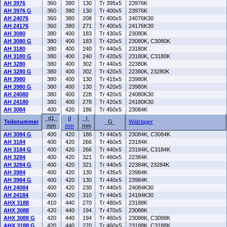
AH 3976
360
380
130
Tr 395x5
23976K
AH 3976 G
360
380
130
Tr 400x5
23976K
AH 24076
360
380
208
Tr 400x5
24076K30
AH 24176
360
380
271
Tr 400x5
24176K30
AH 3080
380
400
183
Tr 430x5
23080K
AH 3080 G
380
400
183
Tr 420x5
23080K, C3080K
AH 3180
380
400
240
Tr 440x5
23180K
AH 3180 G
380
400
240
Tr 420x5
23180K, C3180K
AH 3280
380
400
302
Tr 440x5
22380K
AH 3280 G
380
400
302
Tr 420x5
22380K, 23280K
AH 3980
380
400
130
Tr 415x5
23980K
AH 3980 G
380
400
130
Tr 420x5
23980K
AH 24080
380
400
228
Tr 420x5
24080K30
AH 24180
380
400
278
Tr 420x5
24180K30
AH 3084
400
420
186
Tr 450x5
23084K
d1
d
l
Teilenummer
G
Wälzlager
mm
mm
mm
AH 3084 G
400
420
186
Tr 440x5
23084K, C3084K
AH 3184
400
420
266
Tr 460x5
23184K
AH 3184 G
400
420
266
Tr 440x5
23184K, C3184K
AH 3284
400
420
321
Tr 460x5
22384K
AH 3284 G
400
420
321
Tr 440x5
22384K, 23284K
AH 3984
400
420
130
Tr 435x5
23984K
AH 3984 G
400
420
130
Tr 440x5
23984K
AH 24084
400
420
230
Tr 440x5
24084K30
AH 24184
400
420
310
Tr 440x5
24184K30
AHX 3188
410
440
270
Tr 480x5
23188K
AHX 3088
420
440
194
Tr 470x5
23088K
AHX 3088 G
420
440
194
Tr 460x5
23088K, C3088K
AHX 3188 G
420
440
270
Tr 460x5
23188K, C3188K