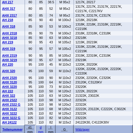
AH 217
80
85
38.5
M 95x2
1217K, 20217
1317K, 2217K, 21317K, 22217K,
AHX 317
80
85
52
M 95x2
C2217K, C2217KV
AHX 2317
80
85
74
M 95x2
2317K, 22317K, C2317K
AH 218
85
90
40
M 100x2
1218K, 20218K
1318K, 2218K, 21318K, 22218K,
AHX 318
85
90
53
M 100x2
C2218K
AHX 2318
85
90
79
M 100x2
2318K, 22318K, C2318K
AHX 3218
85
90
63
M 100x2
23218K
AH 219
90
95
43
M 105x2
1219K, 20219K
1319K, 2219K, 21319K, 22219K,
AHX 319
90
95
57
M 105x2
C2219K
AHX 2319
90
95
85
M 105x2
2319K, 22319K, C2319K
AHX 3219
90
95
67
M 105x2
23219K
AH 220
95
100
45
M 110x2
1220K, 20220K
1320K, 2220K, 21320K, 22220K,
AHX 320
95
100
59
M 110x2
C2220K
AHX 2320
95
100
90
M 110x2
2320K, 22320K, C2320K
AHX 3120
95
100
64
M 110x2
23120K, C3120KV
AHX 3220
95
100
73
M 110x2
23220K
AH 222
105
110
50
M 120x2
1222K, 20222K
AHX 322
105
110
63
M 120x2
21322K, 23022K
AHX 2322
105
110
98
M 125x2
22322K
AHX 2322 G
105
110
98
M 120x2
22322K
AHX 3122
105
110
68
M 120x2
22222K, 23122K, C2222K, C3022K
AHX 3222
105
110
82
M 125x2
23222K
AHX 3222 G
105
110
82
M 120x2
23222K
AH 24122
105
110
82
M 115x2
24122K30, C4122K30V
d1
d
l
Teilenummer
G
Wälzlager
mm
mm
mm