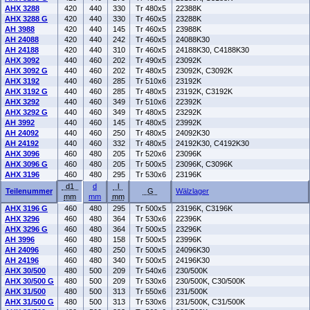
AHX 3288
420
440
330
Tr 480x5
22388K
AHX 3288 G
420
440
330
Tr 460x5
23288K
AH 3988
420
440
145
Tr 460x5
23988K
AH 24088
420
440
242
Tr 460x5
24088K30
AH 24188
420
440
310
Tr 460x5
24188K30, C4188K30
AHX 3092
440
460
202
Tr 490x5
23092K
AHX 3092 G
440
460
202
Tr 480x5
23092K, C3092K
AHX 3192
440
460
285
Tr 510x6
23192K
AHX 3192 G
440
460
285
Tr 480x5
23192K, C3192K
AHX 3292
440
460
349
Tr 510x6
22392K
AHX 3292 G
440
460
349
Tr 480x5
23292K
AH 3992
440
460
145
Tr 480x5
23992K
AH 24092
440
460
250
Tr 480x5
24092K30
AH 24192
440
460
332
Tr 480x5
24192K30, C4192K30
AHX 3096
460
480
205
Tr 520x6
23096K
AHX 3096 G
460
480
205
Tr 500x5
23096K, C3096K
AHX 3196
460
480
295
Tr 530x6
23196K
d1
d
l
Teilenummer
G
Wälzlager
mm
mm
mm
AHX 3196 G
460
480
295
Tr 500x5
23196K, C3196K
AHX 3296
460
480
364
Tr 530x6
22396K
AHX 3296 G
460
480
364
Tr 500x5
23296K
AH 3996
460
480
158
Tr 500x5
23996K
AH 24096
460
480
250
Tr 500x5
24096K30
AH 24196
460
480
340
Tr 500x5
24196K30
AHX 30/500
480
500
209
Tr 540x6
230/500K
AHX 30/500 G
480
500
209
Tr 530x6
230/500K, C30/500K
AHX 31/500
480
500
313
Tr 550x6
231/500K
AHX 31/500 G
480
500
313
Tr 530x6
231/500K, C31/500K