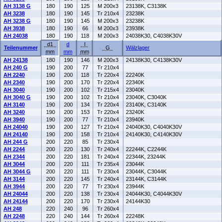
AH 3138 G
180
190
125
M 200x3
23138K, C3138K
AH 3238
180
190
145
Tr 210x4
23238K
AH 3238 G
180
190
145
M 200x3
23238K
AH 3938
180
190
66
M 200x3
23938K
AH 24038
180
190
118
M 200x3
24038K30, C4038K30V
d1
d
l
Teilenummer
G
Wälzlager
mm
mm
mm
AH 24138
180
190
146
M 200x3
24138K30, C4138K30V
AH 240 G
190
200
77
Tr 210x4
AH 2240
190
200
118
Tr 220x4
22240K
AH 2340
190
200
170
Tr 220x4
22340K
AH 3040
190
200
102
Tr 215x4
23040K
AH 3040 G
190
200
102
Tr 210x4
23040K, C3040K
AH 3140
190
200
134
Tr 220x4
23140K, C3140K
AH 3240
190
200
153
Tr 220x4
23240K
AH 3940
190
200
77
Tr 210x4
23940K
AH 24040
190
200
127
Tr 210x4
24040K30, C4040K30V
AH 24140
190
200
158
Tr 210x4
24140K30, C4140K30V
AH 244 G
200
220
85
Tr 230x4
AH 2244
200
220
130
Tr 240x4
22244K, C2244K
AH 2344
200
220
181
Tr 240x4
22344K, 23244K
AH 3044
200
220
111
Tr 235x4
23044K
AH 3044 G
200
220
111
Tr 230x4
23044K, C3044K
AH 3144
200
220
145
Tr 240x4
23144K, C3144K
AH 3944
200
220
77
Tr 230x4
23944K
AH 24044
200
220
138
Tr 230x4
24044K30, C4044K30V
AH 24144
200
220
170
Tr 230x4
24144K30
AH 248
220
240
96
Tr 260x4
AH 2248
220
240
144
Tr 260x4
22248K