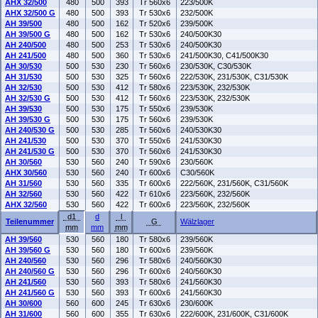
AHX 32/500
480
500
393
Tr 560x6
223/500K
AHX 32/500 G
480
500
393
Tr 530x6
232/500K
AH 39/500
480
500
162
Tr 520x6
239/500K
AH 39/500 G
480
500
162
Tr 530x6
240/500K30
AH 240/500
480
500
253
Tr 530x6
240/500K30
AH 241/500
480
500
360
Tr 530x6
241/500K30, C41/500K30
AH 30/530
500
530
230
Tr 560x6
230/530K, C30/530K
AH 31/530
500
530
325
Tr 560x6
222/530K, 231/530K, C31/530K
AH 32/530
500
530
412
Tr 580x6
223/530K, 232/530K
AH 32/530 G
500
530
412
Tr 560x6
223/530K, 232/530K
AH 39/530
500
530
175
Tr 550x6
239/530K
AH 39/530 G
500
530
175
Tr 560x6
239/530K
AH 240/530 G
500
530
285
Tr 560x6
240/530K30
AH 241/530
500
530
370
Tr 550x6
241/530K30
AH 241/530 G
500
530
370
Tr 560x6
241/530K30
AH 30/560
530
560
240
Tr 590x6
230/560K
AHX 30/560
530
560
240
Tr 600x6
C30/560K
AH 31/560
530
560
335
Tr 600x6
222/560K, 231/560K, C31/560K
AH 32/560
530
560
422
Tr 610x6
223/560K, 232/560K
AHX 32/560
530
560
422
Tr 600x6
223/560K, 232/560K
d1
d
l
Teilenummer
G
Wälzlager
mm
mm
mm
AH 39/560
530
560
180
Tr 580x6
239/560K
AH 39/560 G
530
560
180
Tr 600x6
239/560K
AH 240/560
530
560
296
Tr 580x6
240/560K30
AH 240/560 G
530
560
296
Tr 600x6
240/560K30
AH 241/560
530
560
393
Tr 580x6
241/560K30
AH 241/560 G
530
560
393
Tr 600x6
241/560K30
AH 30/600
560
600
245
Tr 630x6
230/600K
AH 31/600
560
600
355
Tr 630x6
222/600K, 231/600K, C31/600K