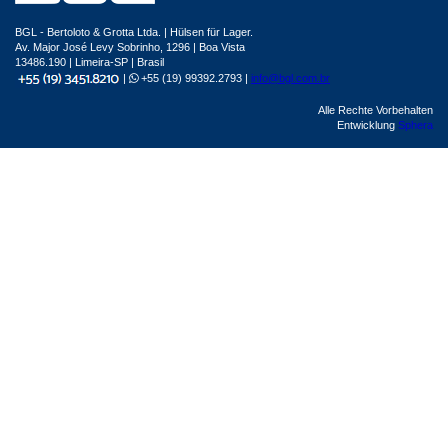
BGL - Bertoloto & Grotta Ltda. | Hülsen für Lager.
Av. Major José Levy Sobrinho, 1296 | Boa Vista
13486.190 | Limeira-SP | Brasil
|
+55 (19) 99392.2793 |
info@bgl.com.br
Alle Rechte Vorbehalten
Entwicklung
Sphera