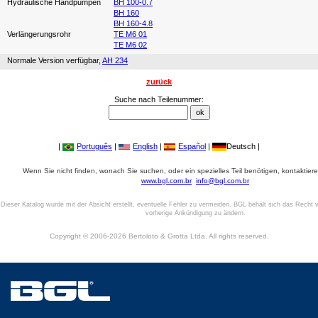
Hydraulische Handpumpen
BH 100-0.7
BH 160
BH 160-4.8
Verlängerungsrohr
TE M6 01
TE M6 02
Normale Version verfügbar,
AH 234
zurück
Suche nach Teilenummer:
|
Português
|
English
|
Español
|
Deutsch |
Wenn Sie nicht finden, wonach Sie suchen, oder ein spezielles Teil benötigen, kontaktiere
www.bgl.com.br
info@bgl.com.br
Dieser Katalog wurde mit der Absicht erstellt, eventuelle Fehler zu vermeiden. BGL behält sich das Recht v
vorherige Ankündigung zu ändern.
Copyright © 2006-2026 Bertoloto & Grotta Ltda. All rights reserved.