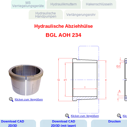
Hydraulische Abziehhülse
BGL AOH 234
Klicken zum Vergrößern
Klicken zum Vergrößern
Kli
Download CAD
Download CAD
Drucken
2D/3D
2D/3D (mit lager)