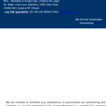
BGL - Bertoloto & Grotta Ltda. | Hülsen für Lager.
Av. Major José Levy Sobrinho, 1296 | Boa Vista
13486.190 | Limeira-SP | Brasil
|
+55 (19) 99392.2793 |
info@bgl.com.br
Alle Rechte Vorbehalten
Entwicklung
Sphera
We use cookies to enhance your experience, to personalize our advertising a
contents you may be interested in. By clicking Proceed, you agree to this monitor