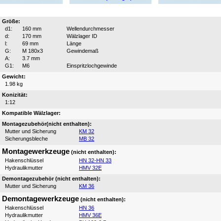
Größe:
d1:
160 mm
Wellendurchmesser
d:
170 mm
Wälzlager ID
l:
69 mm
Länge
G:
M 180x3
Gewindemaß
A:
3.7 mm
G1:
M6
Einspritzlochgewinde
Gewicht:
1.98 kg
Konizität:
1:12
Kompatible Wälzlager:
Montagezubehör(nicht enthalten):
Mutter und Sicherung
KM 32
Sicherungsbleche
MB 32
Montagewerkzeuge
(nicht enthalten):
Hakenschlüssel
HN 32-HN 33
Hydraulikmutter
HMV 32E
Demontagezubehör (nicht enthalten):
Mutter und Sicherung
KM 36
Demontagewerkzeuge
(nicht enthalten):
Hakenschlüssel
HN 36
Hydraulikmutter
HMV 36E