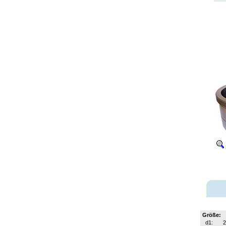
Größe:
d1: