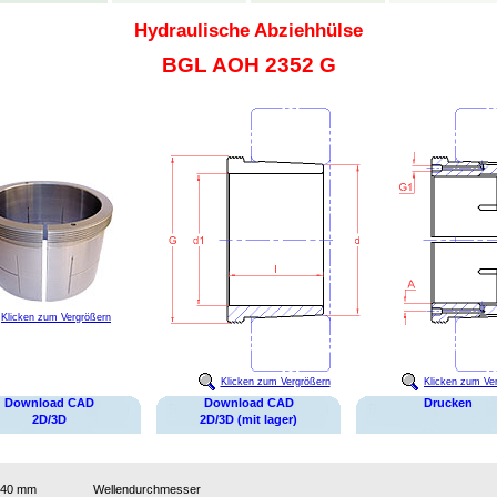
Hydraulische Abziehhülse
BGL AOH 2352 G
Klicken zum Vergrößern
Klicken zum Vergrößern
Klicken zum Ve
Download CAD
Download CAD
Drucken
2D/3D
2D/3D (mit lager)
240 mm
Wellendurchmesser