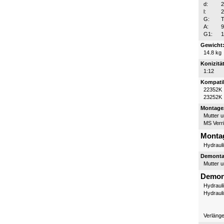
d:
l:
G:
T
A:
G1:
1
Gewicht
14.8 kg
Konizität
1:12
Kompatib
22352K
23252K
Montagez
Mutter 
MS Verr
Monta
Hydraul
Demontag
Mutter 
Demon
Hydraul
Hydraul
Verläng