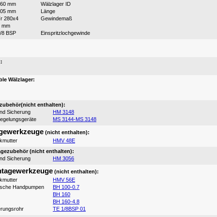
260 mm
Wälzlager ID
205 mm
Länge
r 280x4
Gewindemaß
9 mm
/8 BSP
Einspritzlochgewinde
:
:
le Wälzlager:
ubehör(nicht enthalten):
und Sicherung
HM 3148
iegelungsgeräte
MS 3144-MS 3148
gewerkzeuge
(nicht enthalten):
ikmutter
HMV 48E
ezubehör (nicht enthalten):
und Sicherung
HM 3056
tagewerkzeuge
(nicht enthalten):
ikmutter
HMV 56E
ische Handpumpen
BH 100-0.7
BH 160
BH 160-4.8
erungsrohr
TE 1/8BSP 01