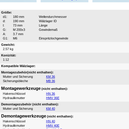
Größe:
d1:
180 mm
Wellendurchmesser
d:
190 mm
Wälzlager ID
l:
73 mm
Länge
G:
M 200x3
Gewindemaß
A:
3.7 mm
G1:
M6
Einspritzlochgewinde
Gewicht:
2.57 kg
Konizität:
1:12
Kompatible Wälzlager:
Montagezubehör(nicht enthalten):
Mutter und Sicherung
KM 36
Sicherungsbleche
MB 36
Montagewerkzeuge
(nicht enthalten):
Hakenschlüssel
HN 36
Hydraulikmutter
HMV 36E
Demontagezubehör (nicht enthalten):
Mutter und Sicherung
KM 40
Demontagewerkzeuge
(nicht enthalten):
Hakenschlüssel
HN 40
Hydraulikmutter
HMV 40E