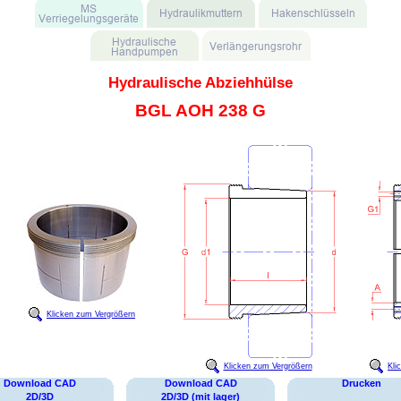
Hydraulische Abziehhülse
BGL AOH 238 G
Klicken zum Vergrößern
Klicken zum Vergrößern
Kli
Download CAD
Download CAD
Drucken
2D/3D
2D/3D (mit lager)