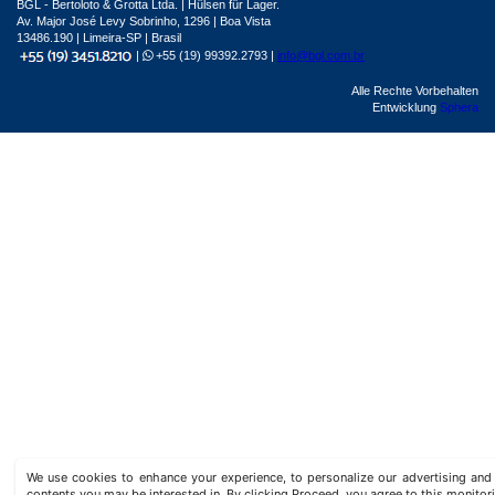
BGL - Bertoloto & Grotta Ltda. | Hülsen für Lager.
Av. Major José Levy Sobrinho, 1296 | Boa Vista
13486.190 | Limeira-SP | Brasil
|
+55 (19) 99392.2793 |
info@bgl.com.br
Alle Rechte Vorbehalten
Entwicklung
Sphera
We use cookies to enhance your experience, to personalize our advertising a
contents you may be interested in. By clicking Proceed, you agree to this monitor