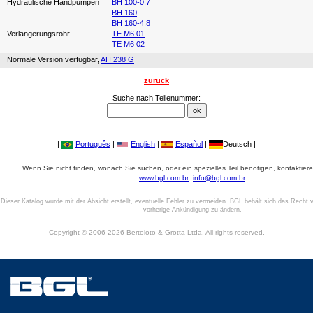
Hydraulische Handpumpen
BH 100-0.7
BH 160
BH 160-4.8
Verlängerungsrohr
TE M6 01
TE M6 02
Normale Version verfügbar,
AH 238 G
zurück
Suche nach Teilenummer:
|
Português
|
English
|
Español
|
Deutsch |
Wenn Sie nicht finden, wonach Sie suchen, oder ein spezielles Teil benötigen, kontaktiere
www.bgl.com.br
info@bgl.com.br
Dieser Katalog wurde mit der Absicht erstellt, eventuelle Fehler zu vermeiden. BGL behält sich das Recht v
vorherige Ankündigung zu ändern.
Copyright © 2006-2026 Bertoloto & Grotta Ltda. All rights reserved.