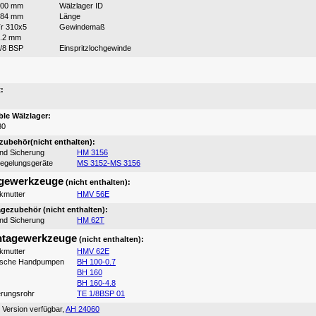
300 mm
Wälzlager ID
184 mm
Länge
r 310x5
Gewindemaß
.2 mm
/8 BSP
Einspritzlochgewinde
:
:
le Wälzlager:
30
ubehör(nicht enthalten):
und Sicherung
HM 3156
iegelungsgeräte
MS 3152-MS 3156
gewerkzeuge
(nicht enthalten):
ikmutter
HMV 56E
ezubehör (nicht enthalten):
und Sicherung
HM 62T
tagewerkzeuge
(nicht enthalten):
ikmutter
HMV 62E
ische Handpumpen
BH 100-0.7
BH 160
BH 160-4.8
erungsrohr
TE 1/8BSP 01
 Version verfügbar,
AH 24060