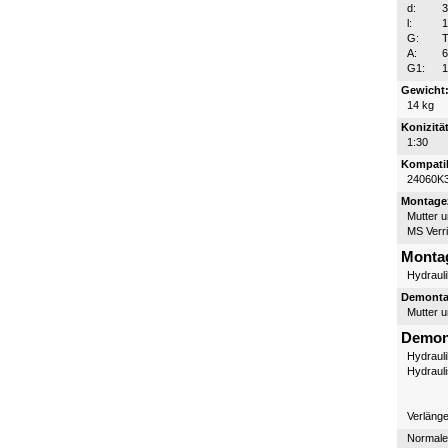
d:
l:
G:
T
A:
6
G1:
1
Gewicht
14 kg
Konizität
1:30
Kompatib
24060K
Montagez
Mutter 
MS Verr
Monta
Hydraul
Demontag
Mutter 
Demon
Hydraul
Hydraul
Verläng
Normale