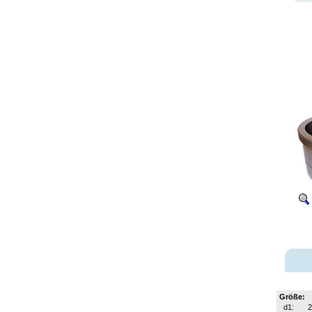
Größe:
d1: