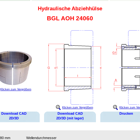
Hydraulische Abziehhülse
BGL AOH 24060
Klicken zum Vergrößern
Klicken zum Vergrößern
Klicken zum Ve
Download CAD
Download CAD
Drucken
2D/3D
2D/3D (mit lager)
280 mm
Wellendurchmesser