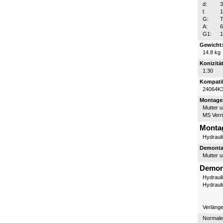
d:
l:
G:
T
A:
6
G1:
1
Gewicht
14.8 kg
Konizität
1:30
Kompatib
24064K
Montagez
Mutter 
MS Verr
Monta
Hydraul
Demontag
Mutter 
Demon
Hydraul
Hydraul
Verläng
Normale