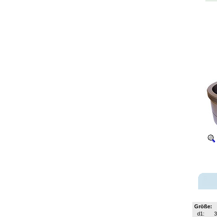
Größe:
d1: