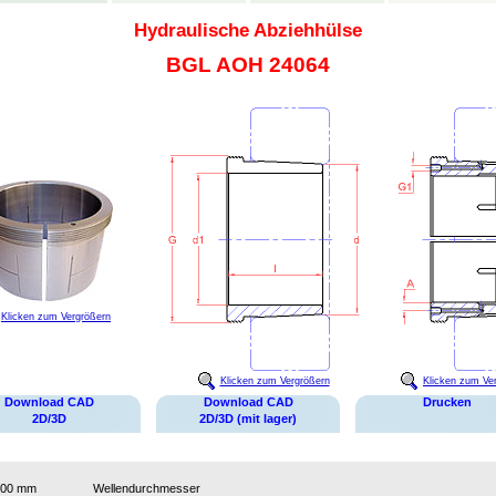
Hydraulische Abziehhülse
BGL AOH 24064
Klicken zum Vergrößern
Klicken zum Vergrößern
Klicken zum Ve
Download CAD
Download CAD
Drucken
2D/3D
2D/3D (mit lager)
300 mm
Wellendurchmesser