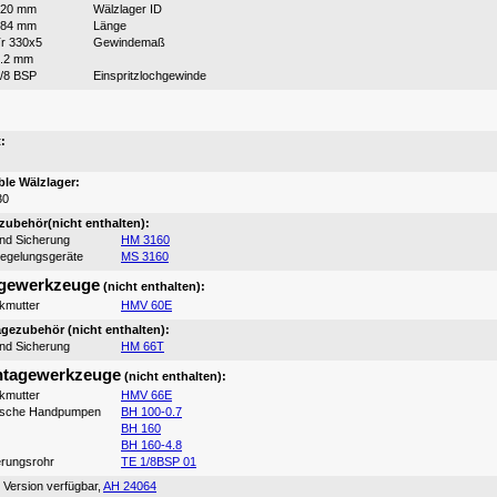
320 mm
Wälzlager ID
184 mm
Länge
r 330x5
Gewindemaß
.2 mm
/8 BSP
Einspritzlochgewinde
:
:
le Wälzlager:
30
ubehör(nicht enthalten):
und Sicherung
HM 3160
iegelungsgeräte
MS 3160
gewerkzeuge
(nicht enthalten):
ikmutter
HMV 60E
ezubehör (nicht enthalten):
und Sicherung
HM 66T
tagewerkzeuge
(nicht enthalten):
ikmutter
HMV 66E
ische Handpumpen
BH 100-0.7
BH 160
BH 160-4.8
erungsrohr
TE 1/8BSP 01
 Version verfügbar,
AH 24064