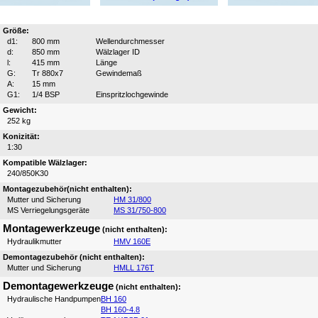
Größe:
d1:
800 mm
Wellendurchmesser
d:
850 mm
Wälzlager ID
l:
415 mm
Länge
G:
Tr 880x7
Gewindemaß
A:
15 mm
G1:
1/4 BSP
Einspritzlochgewinde
Gewicht:
252 kg
Konizität:
1:30
Kompatible Wälzlager:
240/850K30
Montagezubehör(nicht enthalten):
Mutter und Sicherung
HM 31/800
MS Verriegelungsgeräte
MS 31/750-800
Montagewerkzeuge
(nicht enthalten):
Hydraulikmutter
HMV 160E
Demontagezubehör (nicht enthalten):
Mutter und Sicherung
HMLL 176T
Demontagewerkzeuge
(nicht enthalten):
Hydraulische Handpumpen
BH 160
BH 160-4.8