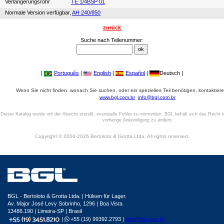
Verlängerungsrohr
TE 1/4BSP 01
Normale Version verfügbar,
AH 240/850
zurück
Suche nach Teilenummer:
|
Português
|
English
|
Español
|
Deutsch |
Wenn Sie nicht finden, wonach Sie suchen, oder ein spezielles Teil benötigen, kontaktiere
www.bgl.com.br
info@bgl.com.br
Dieser Katalog wurde mit der Absicht erstellt, eventuelle Fehler zu vermeiden. BGL behält sich das Recht v
vorherige Ankündigung zu ändern.
Copyright © 2006-2026 Bertoloto & Grotta Ltda. All rights reserved.
BGL - Bertoloto & Grotta Ltda. | Hülsen für Lager.
Av. Major José Levy Sobrinho, 1296 | Boa Vista
13486.190 | Limeira-SP | Brasil
|
+55 (19) 99392.2793 |
info@bgl.com.br