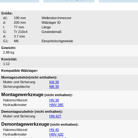
Größe:
d1:
190 mm
Wellendurchmesser
d:
200 mm
Wälzlager ID
l:
77 mm
Länge
G:
Tr 210x4
Gewindemaß
A:
3.7 mm
G1:
M6
Einspritzlochgewinde
Gewicht:
2.88 kg
Konizität:
1:12
Kompatible Wälzlager:
Montagezubehör(nicht enthalten):
Mutter und Sicherung
KM 38
Sicherungsbleche
MB 38
Montagewerkzeuge
(nicht enthalten):
Hakenschlüssel
HN 38
Hydraulikmutter
HMV 38E
Demontagezubehör (nicht enthalten):
Mutter und Sicherung
HM 42T
Demontagewerkzeuge
(nicht enthalten):
Hakenschlüssel
HN 40
Hydraulikmutter
HMV 42E