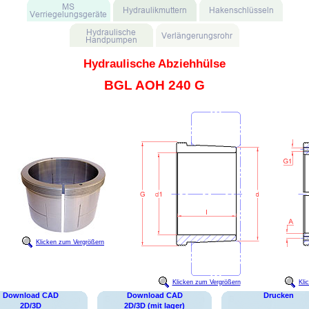
Hydraulische Abziehhülse
BGL AOH 240 G
Klicken zum Vergrößern
Klicken zum Vergrößern
Kli
Download CAD
Download CAD
Drucken
2D/3D
2D/3D (mit lager)