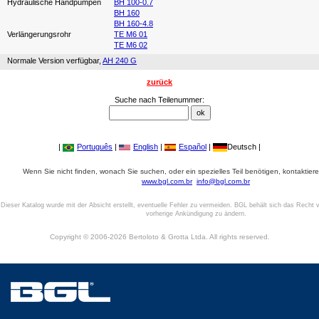
Hydraulische Handpumpen
BH 100-0.7
BH 160
BH 160-4.8
Verlängerungsrohr
TE M6 01
TE M6 02
Normale Version verfügbar,
AH 240 G
zurück
Suche nach Teilenummer:
|
Português
|
English
|
Español
|
Deutsch |
Wenn Sie nicht finden, wonach Sie suchen, oder ein spezielles Teil benötigen, kontaktiere
www.bgl.com.br
info@bgl.com.br
Dieser Katalog wurde mit der Absicht erstellt, eventuelle Fehler zu vermeiden. BGL behält sich das Recht v
vorherige Ankündigung zu ändern.
Copyright © 2006-2026 Bertoloto & Grotta Ltda. All rights reserved.