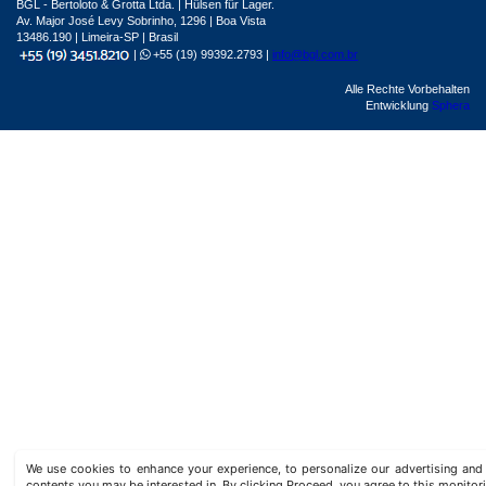
BGL - Bertoloto & Grotta Ltda. | Hülsen für Lager.
Av. Major José Levy Sobrinho, 1296 | Boa Vista
13486.190 | Limeira-SP | Brasil
|
+55 (19) 99392.2793 |
info@bgl.com.br
Alle Rechte Vorbehalten
Entwicklung
Sphera
We use cookies to enhance your experience, to personalize our advertising a
contents you may be interested in. By clicking Proceed, you agree to this monitor