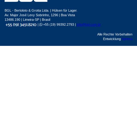
BGL - Bertoloto & Grotta Ltda. | Hülsen für Lager.
Av. Major José Levy Sobrinho, 1296 | Boa Vista
13486.190 | Limeira-SP | Brasil
|
+55 (19) 99392.2793 |
info@bgl.com.br
Alle Rechte Vorbehalten
Entwicklung
Sphera