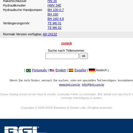
Hakenschlüssel
HN 34
Hydraulikmutter
HMV 34E
Hydraulische Handpumpen
BH 100-0.7
BH 160
BH 160-4.8
Verlängerungsrohr
TE M6 01
TE M6 02
Normale Version verfügbar,
AH 24132
zurück
Suche nach Teilenummer:
|
Português
|
English
|
Español
|
Deutsch |
Wenn Sie nicht finden, wonach Sie suchen, oder ein spezielles Teil benötigen, kontaktiere
www.bgl.com.br
info@bgl.com.br
Dieser Katalog wurde mit der Absicht erstellt, eventuelle Fehler zu vermeiden. BGL behält sich das Recht v
vorherige Ankündigung zu ändern.
Copyright © 2006-2026 Bertoloto & Grotta Ltda. All rights reserved.