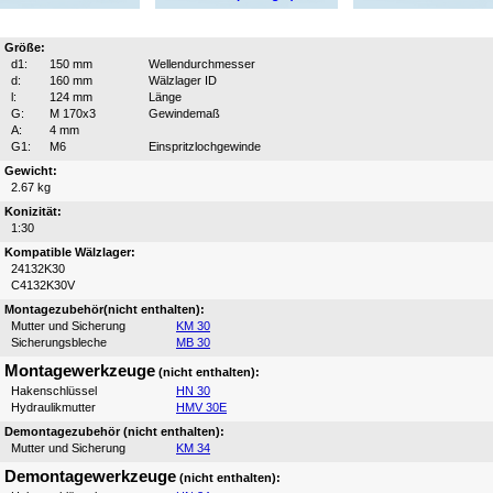
Größe:
d1:
150 mm
Wellendurchmesser
d:
160 mm
Wälzlager ID
l:
124 mm
Länge
G:
M 170x3
Gewindemaß
A:
4 mm
G1:
M6
Einspritzlochgewinde
Gewicht:
2.67 kg
Konizität:
1:30
Kompatible Wälzlager:
24132K30
C4132K30V
Montagezubehör(nicht enthalten):
Mutter und Sicherung
KM 30
Sicherungsbleche
MB 30
Montagewerkzeuge
(nicht enthalten):
Hakenschlüssel
HN 30
Hydraulikmutter
HMV 30E
Demontagezubehör (nicht enthalten):
Mutter und Sicherung
KM 34
Demontagewerkzeuge
(nicht enthalten):