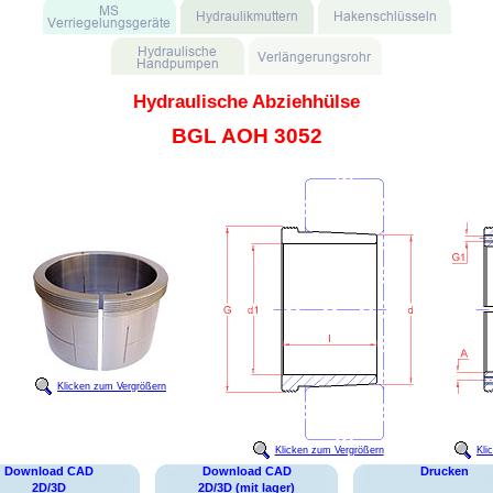
Hydraulische Abziehhülse
BGL AOH 3052
Klicken zum Vergrößern
Klicken zum Vergrößern
Kli
Download CAD
Download CAD
Drucken
2D/3D
2D/3D (mit lager)