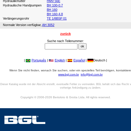
Hydraulikmutter
HMV 56E
Hydraulische Handpumpen
BH 100-0.7
BH 160
BH 160-4.8
Verlängerungsrohr
TE 1/8BSP 01
Normale Version verfügbar,
AH 3052
zurück
Suche nach Teilenummer:
|
Português
|
English
|
Español
|
Deutsch |
Wenn Sie nicht finden, wonach Sie suchen, oder ein spezielles Teil benötigen, kontaktiere
www.bgl.com.br
info@bgl.com.br
Dieser Katalog wurde mit der Absicht erstellt, eventuelle Fehler zu vermeiden. BGL behält sich das Recht v
vorherige Ankündigung zu ändern.
Copyright © 2006-2026 Bertoloto & Grotta Ltda. All rights reserved.