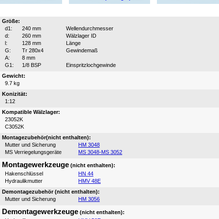
Größe:
d1:
240 mm
Wellendurchmesser
d:
260 mm
Wälzlager ID
l:
128 mm
Länge
G:
Tr 280x4
Gewindemaß
A:
8 mm
G1:
1/8 BSP
Einspritzlochgewinde
Gewicht:
9.7 kg
Konizität:
1:12
Kompatible Wälzlager:
23052K
C3052K
Montagezubehör(nicht enthalten):
Mutter und Sicherung
HM 3048
MS Verriegelungsgeräte
MS 3048-MS 3052
Montagewerkzeuge
(nicht enthalten):
Hakenschlüssel
HN 44
Hydraulikmutter
HMV 48E
Demontagezubehör (nicht enthalten):
Mutter und Sicherung
HM 3056
Demontagewerkzeuge
(nicht enthalten):