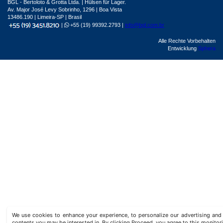
BGL - Bertoloto & Grotta Ltda. | Hülsen für Lager.
Av. Major José Levy Sobrinho, 1296 | Boa Vista
13486.190 | Limeira-SP | Brasil
|
+55 (19) 99392.2793 |
info@bgl.com.br
Alle Rechte Vorbehalten
Entwicklung
Sphera
We use cookies to enhance your experience, to personalize our advertising a
contents you may be interested in. By clicking Proceed, you agree to this monitor