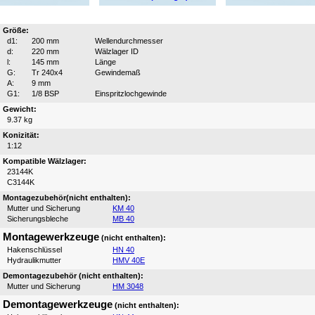
Größe:
d1:
200 mm
Wellendurchmesser
d:
220 mm
Wälzlager ID
l:
145 mm
Länge
G:
Tr 240x4
Gewindemaß
A:
9 mm
G1:
1/8 BSP
Einspritzlochgewinde
Gewicht:
9.37 kg
Konizität:
1:12
Kompatible Wälzlager:
23144K
C3144K
Montagezubehör(nicht enthalten):
Mutter und Sicherung
KM 40
Sicherungsbleche
MB 40
Montagewerkzeuge
(nicht enthalten):
Hakenschlüssel
HN 40
Hydraulikmutter
HMV 40E
Demontagezubehör (nicht enthalten):
Mutter und Sicherung
HM 3048
Demontagewerkzeuge
(nicht enthalten):