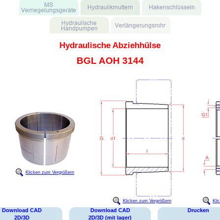
Hydraulische Abziehhülse
BGL AOH 3144
Klicken zum Vergrößern
Klicken zum Vergrößern
Kli
Download CAD
Download CAD
Drucken
2D/3D
2D/3D (mit lager)