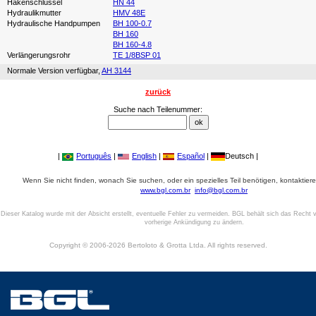
Hakenschlüssel
HN 44
Hydraulikmutter
HMV 48E
Hydraulische Handpumpen
BH 100-0.7
BH 160
BH 160-4.8
Verlängerungsrohr
TE 1/8BSP 01
Normale Version verfügbar,
AH 3144
zurück
Suche nach Teilenummer:
|
Português
|
English
|
Español
|
Deutsch |
Wenn Sie nicht finden, wonach Sie suchen, oder ein spezielles Teil benötigen, kontaktiere
www.bgl.com.br
info@bgl.com.br
Dieser Katalog wurde mit der Absicht erstellt, eventuelle Fehler zu vermeiden. BGL behält sich das Recht v
vorherige Ankündigung zu ändern.
Copyright © 2006-2026 Bertoloto & Grotta Ltda. All rights reserved.