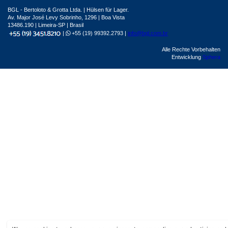
BGL - Bertoloto & Grotta Ltda. | Hülsen für Lager.
Av. Major José Levy Sobrinho, 1296 | Boa Vista
13486.190 | Limeira-SP | Brasil
|
+55 (19) 99392.2793 |
info@bgl.com.br
Alle Rechte Vorbehalten
Entwicklung
Sphera