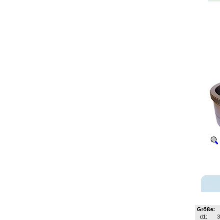
Größe:
d1: