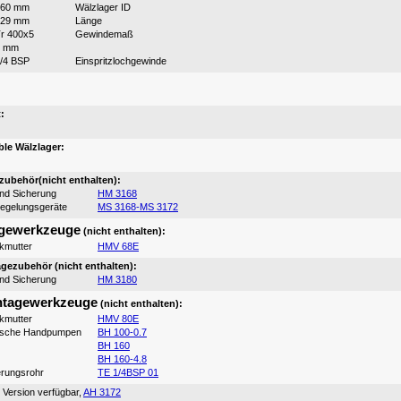
360 mm
Wälzlager ID
229 mm
Länge
r 400x5
Gewindemaß
9 mm
/4 BSP
Einspritzlochgewinde
:
:
le Wälzlager:
ubehör(nicht enthalten):
und Sicherung
HM 3168
iegelungsgeräte
MS 3168-MS 3172
gewerkzeuge
(nicht enthalten):
ikmutter
HMV 68E
ezubehör (nicht enthalten):
und Sicherung
HM 3180
tagewerkzeuge
(nicht enthalten):
ikmutter
HMV 80E
ische Handpumpen
BH 100-0.7
BH 160
BH 160-4.8
erungsrohr
TE 1/4BSP 01
 Version verfügbar,
AH 3172