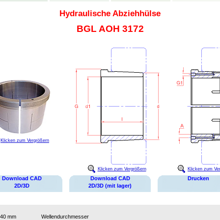
Hydraulische Abziehhülse
BGL AOH 3172
Klicken zum Vergrößern
Klicken zum Vergrößern
Klicken zum Ve
Download CAD
Download CAD
Drucken
2D/3D
2D/3D (mit lager)
340 mm
Wellendurchmesser