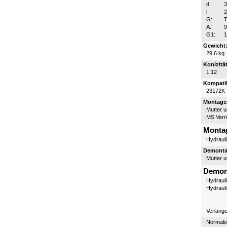
d:
l:
G:
T
A:
G1:
1
Gewicht
29.6 kg
Konizität
1:12
Kompatib
23172K
Montagez
Mutter 
MS Verr
Monta
Hydraul
Demontag
Mutter 
Demon
Hydraul
Hydraul
Verläng
Normale