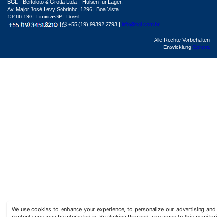
BGL - Bertoloto & Grotta Ltda. | Hülsen für Lager.
Av. Major José Levy Sobrinho, 1296 | Boa Vista
13486.190 | Limeira-SP | Brasil
|
+55 (19) 99392.2793 |
info@bgl.com.br
Alle Rechte Vorbehalten
Entwicklung
Sphera
We use cookies to enhance your experience, to personalize our advertising a
contents you may be interested in. By clicking Proceed, you agree to this monitor