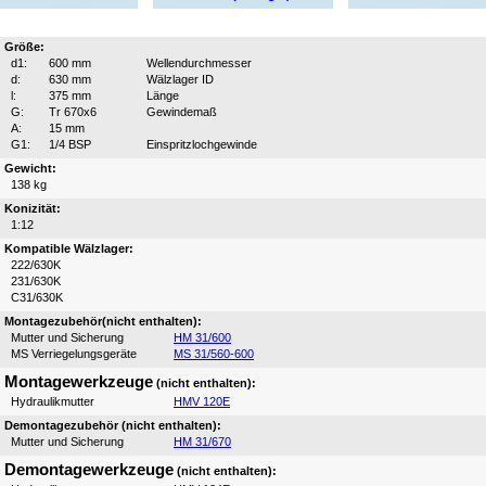
Größe:
d1:
600 mm
Wellendurchmesser
d:
630 mm
Wälzlager ID
l:
375 mm
Länge
G:
Tr 670x6
Gewindemaß
A:
15 mm
G1:
1/4 BSP
Einspritzlochgewinde
Gewicht:
138 kg
Konizität:
1:12
Kompatible Wälzlager:
222/630K
231/630K
C31/630K
Montagezubehör(nicht enthalten):
Mutter und Sicherung
HM 31/600
MS Verriegelungsgeräte
MS 31/560-600
Montagewerkzeuge
(nicht enthalten):
Hydraulikmutter
HMV 120E
Demontagezubehör (nicht enthalten):
Mutter und Sicherung
HM 31/670
Demontagewerkzeuge
(nicht enthalten):