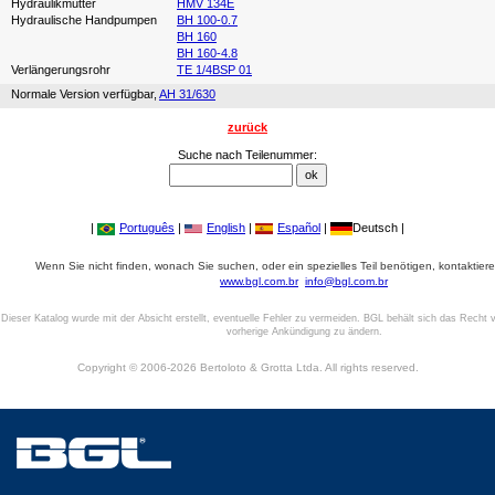
Hydraulikmutter
HMV 134E
Hydraulische Handpumpen
BH 100-0.7
BH 160
BH 160-4.8
Verlängerungsrohr
TE 1/4BSP 01
Normale Version verfügbar,
AH 31/630
zurück
Suche nach Teilenummer:
|
Português
|
English
|
Español
|
Deutsch |
Wenn Sie nicht finden, wonach Sie suchen, oder ein spezielles Teil benötigen, kontaktiere
www.bgl.com.br
info@bgl.com.br
Dieser Katalog wurde mit der Absicht erstellt, eventuelle Fehler zu vermeiden. BGL behält sich das Recht v
vorherige Ankündigung zu ändern.
Copyright © 2006-2026 Bertoloto & Grotta Ltda. All rights reserved.