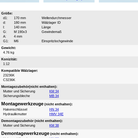
Größe:
d1:
170 mm
Wellendurchmesser
d:
180 mm
Wälzlager ID
l:
140 mm
Länge
G:
M 190x3
Gewindemaß
A:
4 mm
G1:
M6
Einspritzlochgewinde
Gewicht:
4.76 kg
Konizität:
1:12
Kompatible Wälzlager:
23236K
C3236K
Montagezubehör(nicht enthalten):
Mutter und Sicherung
KM 34
Sicherungsbleche
MB 34
Montagewerkzeuge
(nicht enthalten):
Hakenschlüssel
HN 34
Hydraulikmutter
HMV 34E
Demontagezubehör (nicht enthalten):
Mutter und Sicherung
KM 38
Demontagewerkzeuge
(nicht enthalten):