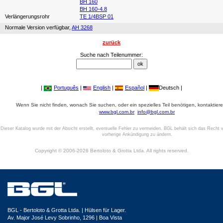
BH 160
BH 160-4.8
Verlängerungsrohr
TE 1/4BSP 01
Normale Version verfügbar,
AH 3268
zurück
Suche nach Teilenummer:
|
Português
|
English
|
Español
|
Deutsch |
Wenn Sie nicht finden, wonach Sie suchen, oder ein spezielles Teil benötigen, kontaktiere
www.bgl.com.br
info@bgl.com.br
Dieser Katalog wurde mit der Absicht erstellt, eventuelle Fehler zu vermeiden. BGL behält sich das Recht v
vorherige Ankündigung zu ändern.
Copyright © 2006-2026 Bertoloto & Grotta Ltda. All rights reserved.
BGL - Bertoloto & Grotta Ltda. | Hülsen für Lager.
Av. Major José Levy Sobrinho, 1296 | Boa Vista