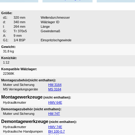
Größe:
d1:
320 mm
Wellendurchmesser
d:
340 mm
Wälzlager ID
l:
264 mm
Länge
G:
Tr 370x5
Gewindemaß
A:
9 mm
G1:
1/4 BSP
Einspritzlochgewinde
Gewicht:
31.8 kg
Konizität:
1:12
Kompatible Wälzlager:
22368K
Montagezubehör(nicht enthalten):
Mutter und Sicherung
HM 3164
MS Verriegelungsgeräte
MS 3164
Montagewerkzeuge
(nicht enthalten):
Hydraulikmutter
HMV 64E
Demontagezubehör (nicht enthalten):
Mutter und Sicherung
HM 74T
Demontagewerkzeuge
(nicht enthalten):
Hydraulikmutter
HMV 74E
Hydraulische Handpumpen
BH 100-0.7