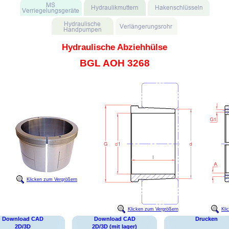
Hydraulische Abziehhülse
BGL AOH 3268
Klicken zum Vergrößern
Klicken zum Vergrößern
Kli
Download CAD
Download CAD
Drucken
2D/3D
2D/3D (mit lager)