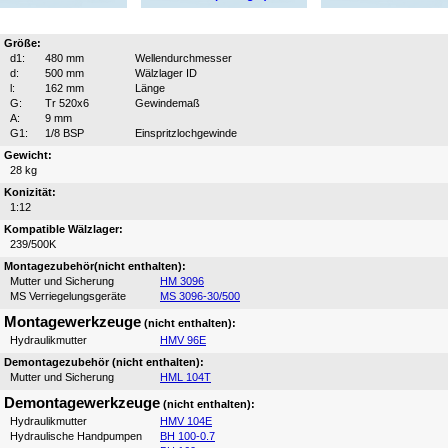
Größe:
d1:
480 mm
Wellendurchmesser
d:
500 mm
Wälzlager ID
l:
162 mm
Länge
G:
Tr 520x6
Gewindemaß
A:
9 mm
G1:
1/8 BSP
Einspritzlochgewinde
Gewicht:
28 kg
Konizität:
1:12
Kompatible Wälzlager:
239/500K
Montagezubehör(nicht enthalten):
Mutter und Sicherung
HM 3096
MS Verriegelungsgeräte
MS 3096-30/500
Montagewerkzeuge
(nicht enthalten):
Hydraulikmutter
HMV 96E
Demontagezubehör (nicht enthalten):
Mutter und Sicherung
HML 104T
Demontagewerkzeuge
(nicht enthalten):
Hydraulikmutter
HMV 104E
Hydraulische Handpumpen
BH 100-0.7