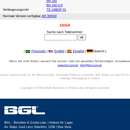
BH 160
BH 160-4.8
Verlängerungsrohr
TE 1/8BSP 01
Normale Version verfügbar,
AH 39/500
zurück
Suche nach Teilenummer:
|
Português
|
English
|
Español
|
Deutsch |
Wenn Sie nicht finden, wonach Sie suchen, oder ein spezielles Teil benötigen, kontaktiere
www.bgl.com.br
info@bgl.com.br
Dieser Katalog wurde mit der Absicht erstellt, eventuelle Fehler zu vermeiden. BGL behält sich das Recht v
vorherige Ankündigung zu ändern.
Copyright © 2006-2026 Bertoloto & Grotta Ltda. All rights reserved.
BGL - Bertoloto & Grotta Ltda. | Hülsen für Lager.
Av. Major José Levy Sobrinho, 1296 | Boa Vista