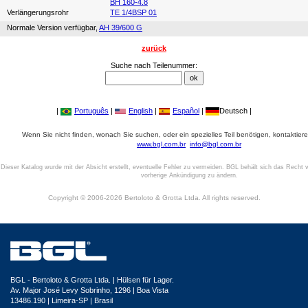
BH 160-4.8
Verlängerungsrohr
TE 1/4BSP 01
Normale Version verfügbar,
AH 39/600 G
zurück
Suche nach Teilenummer:
|
Português
|
English
|
Español
|
Deutsch |
Wenn Sie nicht finden, wonach Sie suchen, oder ein spezielles Teil benötigen, kontaktiere
www.bgl.com.br
info@bgl.com.br
Dieser Katalog wurde mit der Absicht erstellt, eventuelle Fehler zu vermeiden. BGL behält sich das Recht v
vorherige Ankündigung zu ändern.
Copyright © 2006-2026 Bertoloto & Grotta Ltda. All rights reserved.
BGL - Bertoloto & Grotta Ltda. | Hülsen für Lager.
Av. Major José Levy Sobrinho, 1296 | Boa Vista
13486.190 | Limeira-SP | Brasil