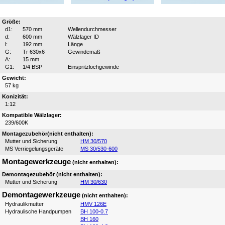
Größe:
d1:
570 mm
Wellendurchmesser
d:
600 mm
Wälzlager ID
l:
192 mm
Länge
G:
Tr 630x6
Gewindemaß
A:
15 mm
G1:
1/4 BSP
Einspritzlochgewinde
Gewicht:
57 kg
Konizität:
1:12
Kompatible Wälzlager:
239/600K
Montagezubehör(nicht enthalten):
Mutter und Sicherung
HM 30/570
MS Verriegelungsgeräte
MS 30/530-600
Montagewerkzeuge
(nicht enthalten):
Demontagezubehör (nicht enthalten):
Mutter und Sicherung
HM 30/630
Demontagewerkzeuge
(nicht enthalten):
Hydraulikmutter
HMV 126E
Hydraulische Handpumpen
BH 100-0.7
BH 160