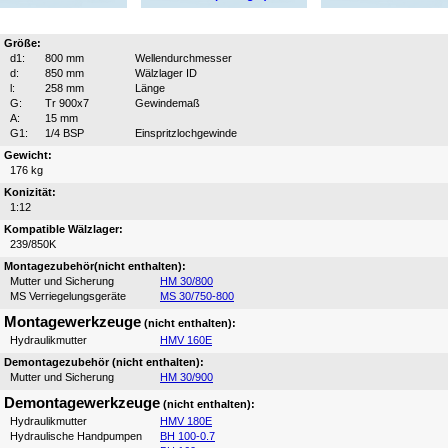
Größe:
d1:
800 mm
Wellendurchmesser
d:
850 mm
Wälzlager ID
l:
258 mm
Länge
G:
Tr 900x7
Gewindemaß
A:
15 mm
G1:
1/4 BSP
Einspritzlochgewinde
Gewicht:
176 kg
Konizität:
1:12
Kompatible Wälzlager:
239/850K
Montagezubehör(nicht enthalten):
Mutter und Sicherung
HM 30/800
MS Verriegelungsgeräte
MS 30/750-800
Montagewerkzeuge
(nicht enthalten):
Hydraulikmutter
HMV 160E
Demontagezubehör (nicht enthalten):
Mutter und Sicherung
HM 30/900
Demontagewerkzeuge
(nicht enthalten):
Hydraulikmutter
HMV 180E
Hydraulische Handpumpen
BH 100-0.7