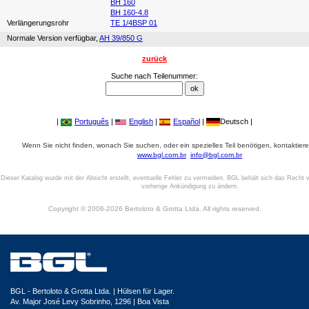
BH 160
BH 160-4.8
Verlängerungsrohr
TE 1/4BSP 01
Normale Version verfügbar,
AH 39/850 G
zurück
Suche nach Teilenummer:
|
Português
|
English
|
Español
|
Deutsch |
Wenn Sie nicht finden, wonach Sie suchen, oder ein spezielles Teil benötigen, kontaktiere
www.bgl.com.br
info@bgl.com.br
Dieser Katalog wurde mit der Absicht erstellt, eventuelle Fehler zu vermeiden. BGL behält sich das Recht v
vorherige Ankündigung zu ändern.
Copyright © 2006-2026 Bertoloto & Grotta Ltda. All rights reserved.
BGL - Bertoloto & Grotta Ltda. | Hülsen für Lager.
Av. Major José Levy Sobrinho, 1296 | Boa Vista