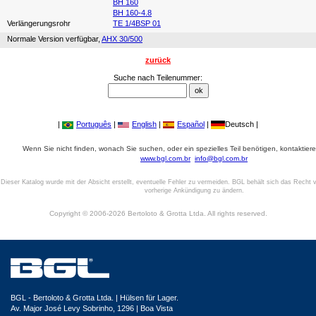
BH 160
BH 160-4.8
Verlängerungsrohr
TE 1/4BSP 01
Normale Version verfügbar,
AHX 30/500
zurück
Suche nach Teilenummer:
|
Português
|
English
|
Español
|
Deutsch |
Wenn Sie nicht finden, wonach Sie suchen, oder ein spezielles Teil benötigen, kontaktiere
www.bgl.com.br
info@bgl.com.br
Dieser Katalog wurde mit der Absicht erstellt, eventuelle Fehler zu vermeiden. BGL behält sich das Recht v
vorherige Ankündigung zu ändern.
Copyright © 2006-2026 Bertoloto & Grotta Ltda. All rights reserved.
BGL - Bertoloto & Grotta Ltda. | Hülsen für Lager.
Av. Major José Levy Sobrinho, 1296 | Boa Vista