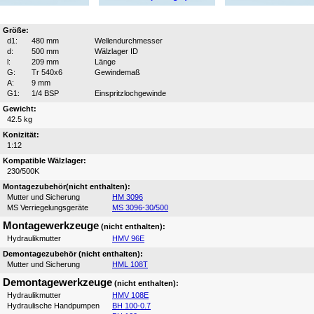
Größe:
d1:
480 mm
Wellendurchmesser
d:
500 mm
Wälzlager ID
l:
209 mm
Länge
G:
Tr 540x6
Gewindemaß
A:
9 mm
G1:
1/4 BSP
Einspritzlochgewinde
Gewicht:
42.5 kg
Konizität:
1:12
Kompatible Wälzlager:
230/500K
Montagezubehör(nicht enthalten):
Mutter und Sicherung
HM 3096
MS Verriegelungsgeräte
MS 3096-30/500
Montagewerkzeuge
(nicht enthalten):
Hydraulikmutter
HMV 96E
Demontagezubehör (nicht enthalten):
Mutter und Sicherung
HML 108T
Demontagewerkzeuge
(nicht enthalten):
Hydraulikmutter
HMV 108E
Hydraulische Handpumpen
BH 100-0.7