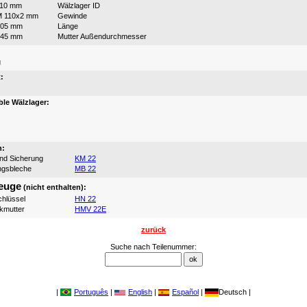
110 mm
Wälzlager ID
M 110x2 mm
Gewinde
105 mm
Länge
145 mm
Mutter Außendurchmesser
:
g
:
le Wälzlager:
n:
und Sicherung
KM 22
ngsbleche
MB 22
euge
(nicht enthalten):
hlüssel
HN 22
ikmutter
HMV 22E
zurück
Suche nach Teilenummer:
|
Português
|
English
|
Español
|
Deutsch |