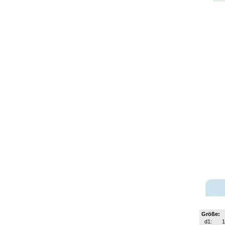
Größe:
d1: