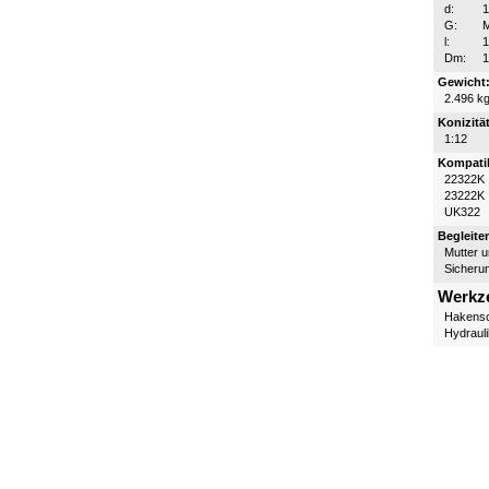
d:
G:
l:
Dm:
Gewicht
2.496 k
Konizität
1:12
Kompatib
22322K
23222K
UK322
Begleite
Mutter 
Sicheru
Werkz
Hakensc
Hydraul