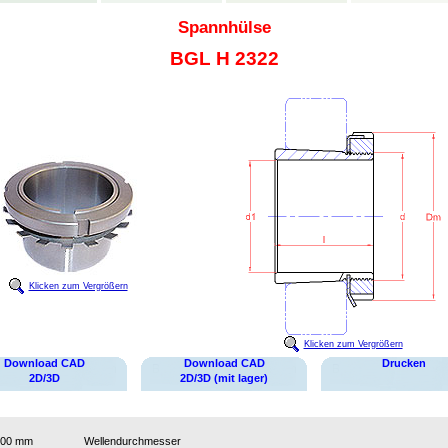
Spannhülse
BGL H 2322
Klicken zum Vergrößern
Klicken zum Vergrößern
Download CAD
Download CAD
Drucken
2D/3D
2D/3D (mit lager)
100 mm
Wellendurchmesser