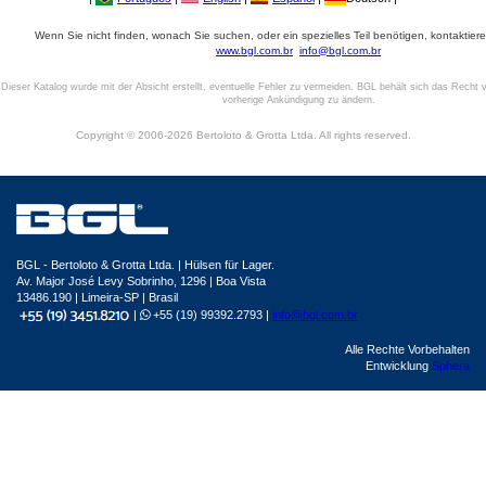
Wenn Sie nicht finden, wonach Sie suchen, oder ein spezielles Teil benötigen, kontaktiere
www.bgl.com.br
info@bgl.com.br
Dieser Katalog wurde mit der Absicht erstellt, eventuelle Fehler zu vermeiden. BGL behält sich das Recht v
vorherige Ankündigung zu ändern.
Copyright © 2006-2026 Bertoloto & Grotta Ltda. All rights reserved.
BGL - Bertoloto & Grotta Ltda. | Hülsen für Lager.
Av. Major José Levy Sobrinho, 1296 | Boa Vista
13486.190 | Limeira-SP | Brasil
|
+55 (19) 99392.2793 |
info@bgl.com.br
Alle Rechte Vorbehalten
Entwicklung
Sphera