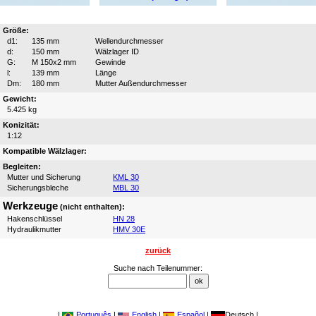
Größe:
d1:
135 mm
Wellendurchmesser
d:
150 mm
Wälzlager ID
G:
M 150x2 mm
Gewinde
l:
139 mm
Länge
Dm:
180 mm
Mutter Außendurchmesser
Gewicht:
5.425 kg
Konizität:
1:12
Kompatible Wälzlager:
Begleiten:
Mutter und Sicherung
KML 30
Sicherungsbleche
MBL 30
Werkzeuge
(nicht enthalten):
Hakenschlüssel
HN 28
Hydraulikmutter
HMV 30E
zurück
Suche nach Teilenummer:
|
Português
|
English
|
Español
|
Deutsch |