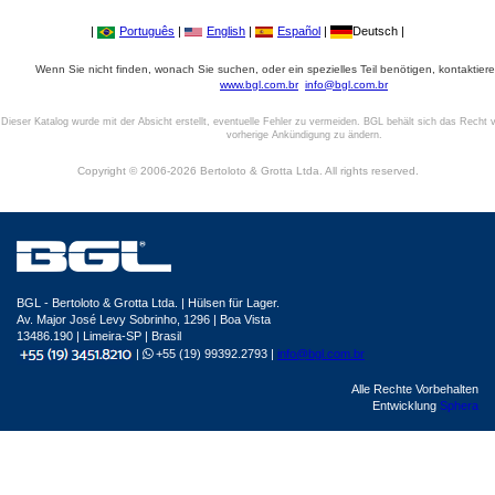
|
Português
|
English
|
Español
|
Deutsch |
Wenn Sie nicht finden, wonach Sie suchen, oder ein spezielles Teil benötigen, kontaktiere
www.bgl.com.br
info@bgl.com.br
Dieser Katalog wurde mit der Absicht erstellt, eventuelle Fehler zu vermeiden. BGL behält sich das Recht v
vorherige Ankündigung zu ändern.
Copyright © 2006-2026 Bertoloto & Grotta Ltda. All rights reserved.
BGL - Bertoloto & Grotta Ltda. | Hülsen für Lager.
Av. Major José Levy Sobrinho, 1296 | Boa Vista
13486.190 | Limeira-SP | Brasil
|
+55 (19) 99392.2793 |
info@bgl.com.br
Alle Rechte Vorbehalten
Entwicklung
Sphera