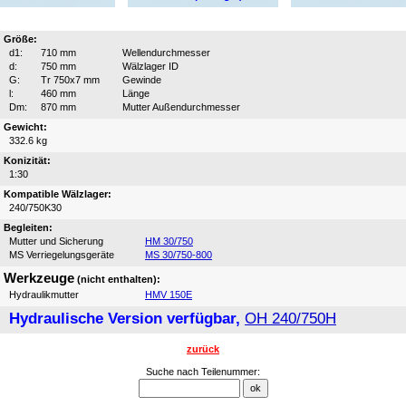
Größe:
d1:
710 mm
Wellendurchmesser
d:
750 mm
Wälzlager ID
G:
Tr 750x7 mm
Gewinde
l:
460 mm
Länge
Dm:
870 mm
Mutter Außendurchmesser
Gewicht:
332.6 kg
Konizität:
1:30
Kompatible Wälzlager:
240/750K30
Begleiten:
Mutter und Sicherung
HM 30/750
MS Verriegelungsgeräte
MS 30/750-800
Werkzeuge
(nicht enthalten):
Hydraulikmutter
HMV 150E
Hydraulische Version verfügbar,
OH 240/750H
zurück
Suche nach Teilenummer: