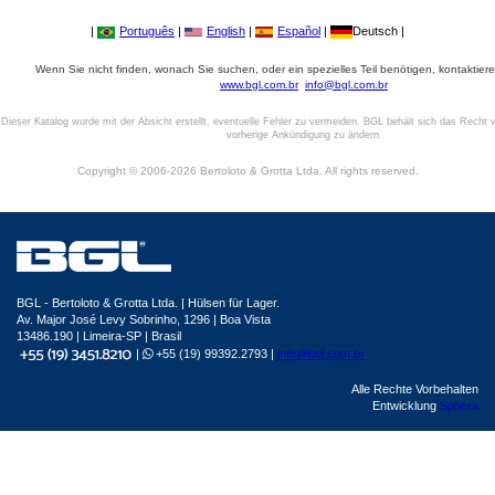
|
Português
|
English
|
Español
|
Deutsch |
Wenn Sie nicht finden, wonach Sie suchen, oder ein spezielles Teil benötigen, kontaktiere
www.bgl.com.br
info@bgl.com.br
Dieser Katalog wurde mit der Absicht erstellt, eventuelle Fehler zu vermeiden. BGL behält sich das Recht v
vorherige Ankündigung zu ändern.
Copyright © 2006-2026 Bertoloto & Grotta Ltda. All rights reserved.
BGL - Bertoloto & Grotta Ltda. | Hülsen für Lager.
Av. Major José Levy Sobrinho, 1296 | Boa Vista
13486.190 | Limeira-SP | Brasil
|
+55 (19) 99392.2793 |
info@bgl.com.br
Alle Rechte Vorbehalten
Entwicklung
Sphera