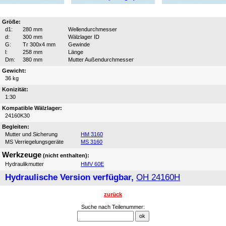
Größe:
d1:
280 mm
Wellendurchmesser
d:
300 mm
Wälzlager ID
G:
Tr 300x4 mm
Gewinde
l:
258 mm
Länge
Dm:
380 mm
Mutter Außendurchmesser
Gewicht:
36 kg
Konizität:
1:30
Kompatible Wälzlager:
24160K30
Begleiten:
Mutter und Sicherung
HM 3160
MS Verriegelungsgeräte
MS 3160
Werkzeuge
(nicht enthalten):
Hydraulikmutter
HMV 60E
Hydraulische Version verfügbar,
OH 24160H
zurück
Suche nach Teilenummer: