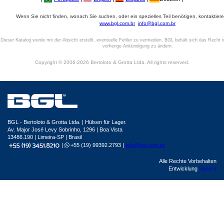
Wenn Sie nicht finden, wonach Sie suchen, oder ein spezielles Teil benötigen, kontaktiere
www.bgl.com.br
info@bgl.com.br
Dieser Katalog wurde mit der Absicht erstellt, eventuelle Fehler zu vermeiden. BGL behält sich das Recht v
vorherige Ankündigung zu ändern.
Copyright © 2006-2026 Bertoloto & Grotta Ltda. All rights reserved.
BGL - Bertoloto & Grotta Ltda. | Hülsen für Lager.
Av. Major José Levy Sobrinho, 1296 | Boa Vista
13486.190 | Limeira-SP | Brasil
|
+55 (19) 99392.2793 |
info@bgl.com.br
Alle Rechte Vorbehalten
Entwicklung
Sphera