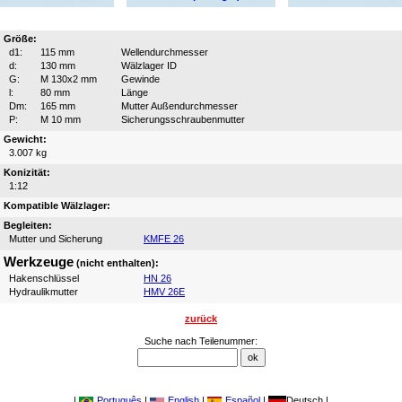
Größe:
d1:
115 mm
Wellendurchmesser
d:
130 mm
Wälzlager ID
G:
M 130x2 mm
Gewinde
l:
80 mm
Länge
Dm:
165 mm
Mutter Außendurchmesser
P:
M 10 mm
Sicherungsschraubenmutter
Gewicht:
3.007 kg
Konizität:
1:12
Kompatible Wälzlager:
Begleiten:
Mutter und Sicherung
KMFE 26
Werkzeuge
(nicht enthalten):
Hakenschlüssel
HN 26
Hydraulikmutter
HMV 26E
zurück
Suche nach Teilenummer:
|
Português
|
English
|
Español
|
Deutsch |