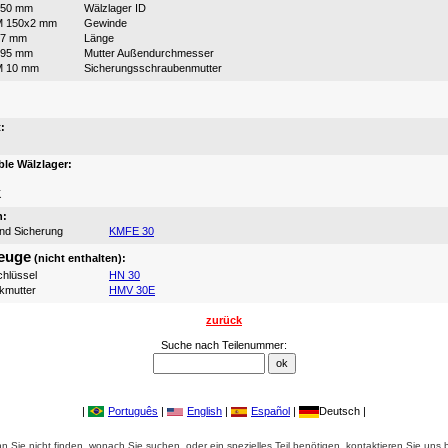
150 mm
Wälzlager ID
M 150x2 mm
Gewinde
87 mm
Länge
195 mm
Mutter Außendurchmesser
M 10 mm
Sicherungsschraubenmutter
:
:
le Wälzlager:
K
n:
und Sicherung
KMFE 30
euge
(nicht enthalten):
hlüssel
HN 30
ikmutter
HMV 30E
zurück
Suche nach Teilenummer:
|
Português
|
English
|
Español
|
Deutsch |
 Sie nicht finden, wonach Sie suchen, oder ein spezielles Teil benötigen, kontaktieren Sie uns b