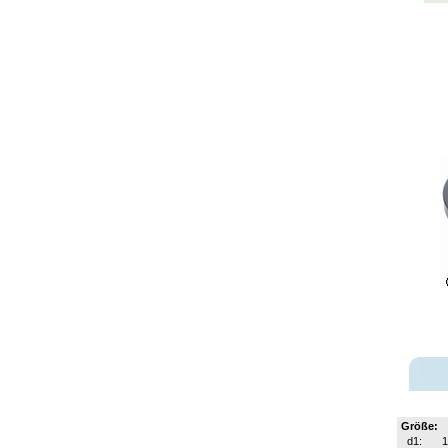
Größe:
d1: