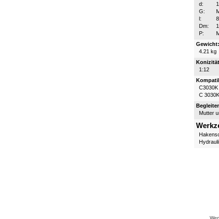
d:
G:
l:
Dm:
P:
Gewicht
4.21 kg
Konizität
1:12
Kompatib
C3030K
C 3030
Begleite
Mutter 
Werkz
Hakensc
Hydraul
Wenn