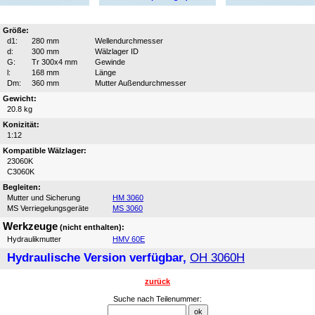
Größe:
d1:
280 mm
Wellendurchmesser
d:
300 mm
Wälzlager ID
G:
Tr 300x4 mm
Gewinde
l:
168 mm
Länge
Dm:
360 mm
Mutter Außendurchmesser
Gewicht:
20.8 kg
Konizität:
1:12
Kompatible Wälzlager:
23060K
C3060K
Begleiten:
Mutter und Sicherung
HM 3060
MS Verriegelungsgeräte
MS 3060
Werkzeuge
(nicht enthalten):
Hydraulikmutter
HMV 60E
Hydraulische Version verfügbar,
OH 3060H
zurück
Suche nach Teilenummer: