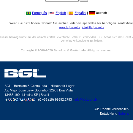
|
Português
|
English
|
Español
|
Deutsch |
Wenn Sie nicht finden, wonach Sie suchen, oder ein spezielles Teil benötigen, kontaktiere
www.bgl.com.br
info@bgl.com.br
Dieser Katalog wurde mit der Absicht erstellt, eventuelle Fehler zu vermeiden. BGL behält sich das Recht v
vorherige Ankündigung zu ändern.
Copyright © 2006-2026 Bertoloto & Grotta Ltda. All rights reserved.
BGL - Bertoloto & Grotta Ltda. | Hülsen für Lager.
Av. Major José Levy Sobrinho, 1296 | Boa Vista
13486.190 | Limeira-SP | Brasil
|
+55 (19) 99392.2793 |
info@bgl.com.br
Alle Rechte Vorbehalten
Entwicklung
Sphera