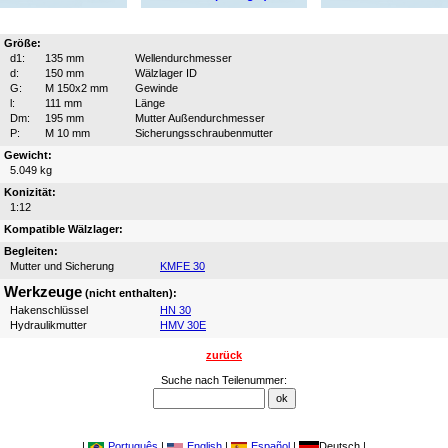
Größe:
d1:
135 mm
Wellendurchmesser
d:
150 mm
Wälzlager ID
G:
M 150x2 mm
Gewinde
l:
111 mm
Länge
Dm:
195 mm
Mutter Außendurchmesser
P:
M 10 mm
Sicherungsschraubenmutter
Gewicht:
5.049 kg
Konizität:
1:12
Kompatible Wälzlager:
Begleiten:
Mutter und Sicherung
KMFE 30
Werkzeuge
(nicht enthalten):
Hakenschlüssel
HN 30
Hydraulikmutter
HMV 30E
zurück
Suche nach Teilenummer:
|
Português
|
English
|
Español
|
Deutsch |