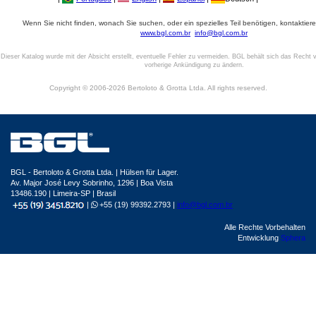
Wenn Sie nicht finden, wonach Sie suchen, oder ein spezielles Teil benötigen, kontaktiere
www.bgl.com.br
info@bgl.com.br
Dieser Katalog wurde mit der Absicht erstellt, eventuelle Fehler zu vermeiden. BGL behält sich das Recht v
vorherige Ankündigung zu ändern.
Copyright © 2006-2026 Bertoloto & Grotta Ltda. All rights reserved.
BGL - Bertoloto & Grotta Ltda. | Hülsen für Lager.
Av. Major José Levy Sobrinho, 1296 | Boa Vista
13486.190 | Limeira-SP | Brasil
|
+55 (19) 99392.2793 |
info@bgl.com.br
Alle Rechte Vorbehalten
Entwicklung
Sphera