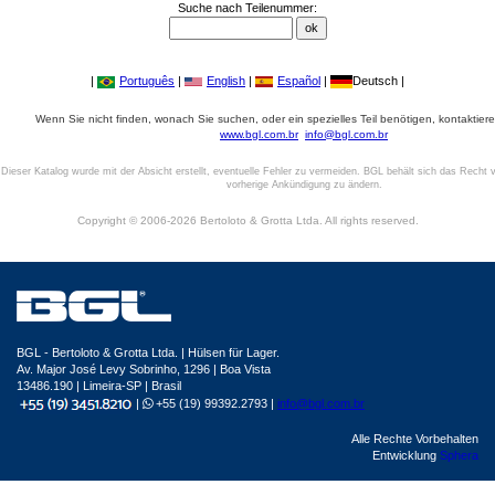
Suche nach Teilenummer:
|
Português
|
English
|
Español
|
Deutsch |
Wenn Sie nicht finden, wonach Sie suchen, oder ein spezielles Teil benötigen, kontaktiere
www.bgl.com.br
info@bgl.com.br
Dieser Katalog wurde mit der Absicht erstellt, eventuelle Fehler zu vermeiden. BGL behält sich das Recht v
vorherige Ankündigung zu ändern.
Copyright © 2006-2026 Bertoloto & Grotta Ltda. All rights reserved.
BGL - Bertoloto & Grotta Ltda. | Hülsen für Lager.
Av. Major José Levy Sobrinho, 1296 | Boa Vista
13486.190 | Limeira-SP | Brasil
|
+55 (19) 99392.2793 |
info@bgl.com.br
Alle Rechte Vorbehalten
Entwicklung
Sphera