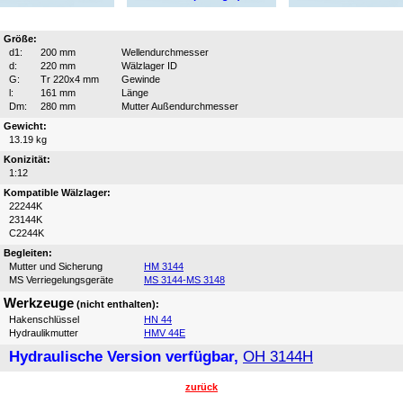
Größe:
d1:
200 mm
Wellendurchmesser
d:
220 mm
Wälzlager ID
G:
Tr 220x4 mm
Gewinde
l:
161 mm
Länge
Dm:
280 mm
Mutter Außendurchmesser
Gewicht:
13.19 kg
Konizität:
1:12
Kompatible Wälzlager:
22244K
23144K
C2244K
Begleiten:
Mutter und Sicherung
HM 3144
MS Verriegelungsgeräte
MS 3144-MS 3148
Werkzeuge
(nicht enthalten):
Hakenschlüssel
HN 44
Hydraulikmutter
HMV 44E
Hydraulische Version verfügbar,
OH 3144H
zurück