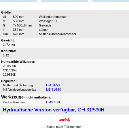
Größe:
d1:
500 mm
Wellendurchmesser
d:
530 mm
Wälzlager ID
G:
Tr 530x6 mm
Gewinde
l:
364 mm
Länge
Dm:
670 mm
Mutter Außendurchmesser
Gewicht:
147.4 kg
Konizität:
1:12
Kompatible Wälzlager:
231/530K
C31/530K
222/530K
Begleiten:
Mutter und Sicherung
HM 31/530
MS Verriegelungsgeräte
MS 31/530
Werkzeuge
(nicht enthalten):
Hydraulikmutter
HMV 106E
Hydraulische Version verfügbar,
OH 31/530H
zurück
Suche nach Teilenummer: