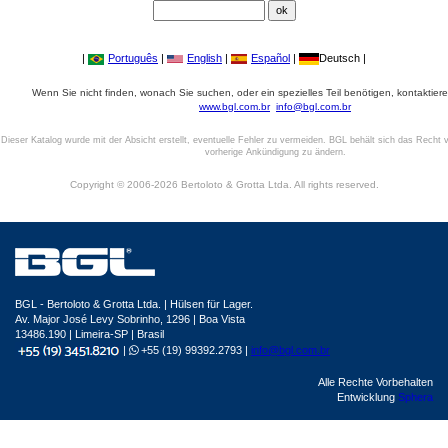
|
Português
|
English
|
Español
|
Deutsch |
Wenn Sie nicht finden, wonach Sie suchen, oder ein spezielles Teil benötigen, kontaktiere
www.bgl.com.br
info@bgl.com.br
Dieser Katalog wurde mit der Absicht erstellt, eventuelle Fehler zu vermeiden. BGL behält sich das Recht v
vorherige Ankündigung zu ändern.
Copyright © 2006-2026 Bertoloto & Grotta Ltda. All rights reserved.
BGL - Bertoloto & Grotta Ltda. | Hülsen für Lager.
Av. Major José Levy Sobrinho, 1296 | Boa Vista
13486.190 | Limeira-SP | Brasil
|
+55 (19) 99392.2793 |
info@bgl.com.br
Alle Rechte Vorbehalten
Entwicklung
Sphera