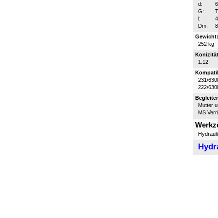
d:
G:
T
l:
Dm:
Gewicht
252 kg
Konizität
1:12
Kompatib
231/630
222/630
Begleite
Mutter 
MS Verr
Werkz
Hydraul
Hydr