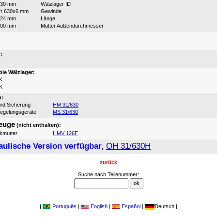
630 mm
Wälzlager ID
r 630x6 mm
Gewinde
424 mm
Länge
800 mm
Mutter Außendurchmesser
:
:
le Wälzlager:
K
K
n:
und Sicherung
HM 31/630
iegelungsgeräte
MS 31/630
euge
(nicht enthalten):
ikmutter
HMV 126E
aulische Version verfügbar,
OH 31/630H
zurück
Suche nach Teilenummer:
|
Português
|
English
|
Español
|
Deutsch |