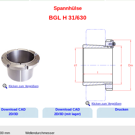
Spannhülse
BGL H 31/630
Klicken zum Vergrößern
Klicken zum Vergrößern
Download CAD
Download CAD
Drucken
2D/3D
2D/3D (mit lager)
600 mm
Wellendurchmesser