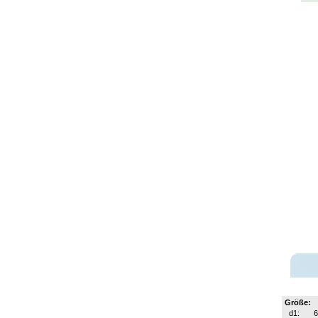
Größe:
d1: