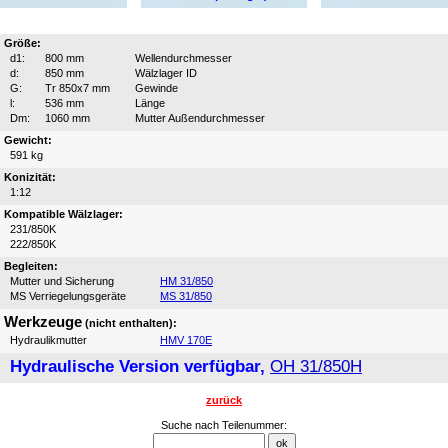
Größe:
d1:
800 mm
Wellendurchmesser
d:
850 mm
Wälzlager ID
G:
Tr 850x7 mm
Gewinde
l:
536 mm
Länge
Dm:
1060 mm
Mutter Außendurchmesser
Gewicht:
591 kg
Konizität:
1:12
Kompatible Wälzlager:
231/850K
222/850K
Begleiten:
Mutter und Sicherung
HM 31/850
MS Verriegelungsgeräte
MS 31/850
Werkzeuge
(nicht enthalten):
Hydraulikmutter
HMV 170E
Hydraulische Version verfügbar,
OH 31/850H
zurück
Suche nach Teilenummer: