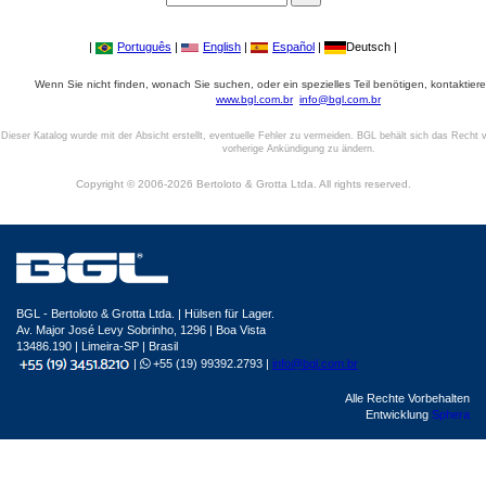
|
Português
|
English
|
Español
|
Deutsch |
Wenn Sie nicht finden, wonach Sie suchen, oder ein spezielles Teil benötigen, kontaktiere
www.bgl.com.br
info@bgl.com.br
Dieser Katalog wurde mit der Absicht erstellt, eventuelle Fehler zu vermeiden. BGL behält sich das Recht v
vorherige Ankündigung zu ändern.
Copyright © 2006-2026 Bertoloto & Grotta Ltda. All rights reserved.
BGL - Bertoloto & Grotta Ltda. | Hülsen für Lager.
Av. Major José Levy Sobrinho, 1296 | Boa Vista
13486.190 | Limeira-SP | Brasil
|
+55 (19) 99392.2793 |
info@bgl.com.br
Alle Rechte Vorbehalten
Entwicklung
Sphera