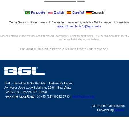
|
Português
|
English
|
Español
|
Deutsch |
Wenn Sie nicht finden, wonach Sie suchen, oder ein spezielles Teil benötigen, kontaktiere
www.bgl.com.br
info@bgl.com.br
Dieser Katalog wurde mit der Absicht erstellt, eventuelle Fehler zu vermeiden. BGL behält sich das Recht v
vorherige Ankündigung zu ändern.
Copyright © 2006-2026 Bertoloto & Grotta Ltda. All rights reserved.
BGL - Bertoloto & Grotta Ltda. | Hülsen für Lager.
Av. Major José Levy Sobrinho, 1296 | Boa Vista
13486.190 | Limeira-SP | Brasil
|
+55 (19) 99392.2793 |
info@bgl.com.br
Alle Rechte Vorbehalten
Entwicklung
Sphera