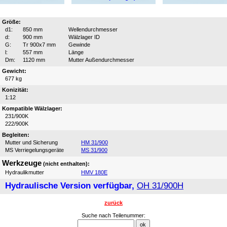
Größe:
d1:
850 mm
Wellendurchmesser
d:
900 mm
Wälzlager ID
G:
Tr 900x7 mm
Gewinde
l:
557 mm
Länge
Dm:
1120 mm
Mutter Außendurchmesser
Gewicht:
677 kg
Konizität:
1:12
Kompatible Wälzlager:
231/900K
222/900K
Begleiten:
Mutter und Sicherung
HM 31/900
MS Verriegelungsgeräte
MS 31/900
Werkzeuge
(nicht enthalten):
Hydraulikmutter
HMV 180E
Hydraulische Version verfügbar,
OH 31/900H
zurück
Suche nach Teilenummer: